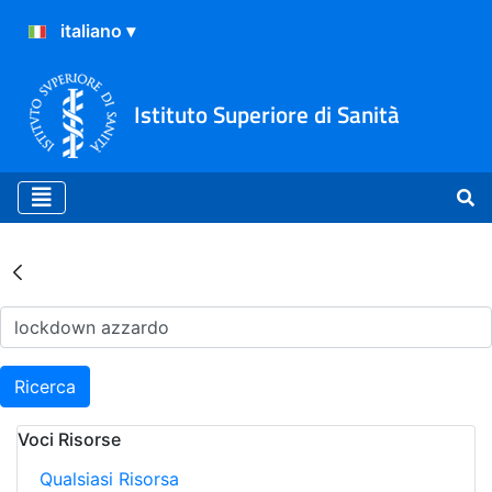
Istituto Superiore di Sanità
Risultati della Ricerca - Ar
Ricerca
Voci Risorse
Qualsiasi Risorsa