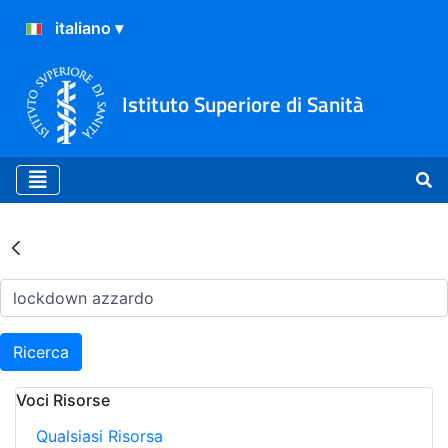
Istituto Superiore di Sanità
Risultati della Ricerca - Ar
Ricerca
Voci Risorse
Qualsiasi Risorsa