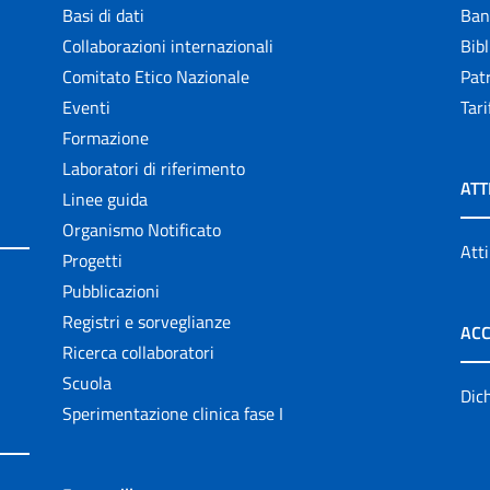
Basi di dati
Ban
Collaborazioni internazionali
Bibl
Comitato Etico Nazionale
Patr
Eventi
Tari
Formazione
Laboratori di riferimento
ATT
Linee guida
Organismo Notificato
Atti
Progetti
Pubblicazioni
Registri e sorveglianze
ACC
Ricerca collaboratori
Scuola
Dich
Sperimentazione clinica fase I