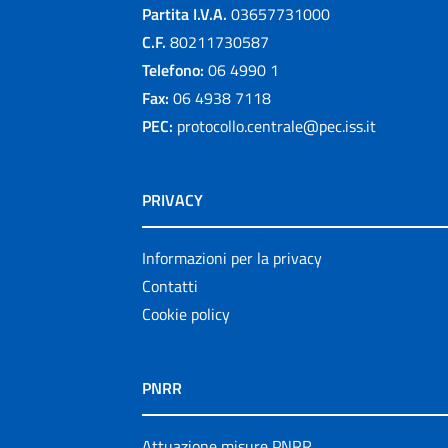
Partita I.V.A.
03657731000
C.F.
80211730587
Telefono:
06 4990 1
Fax:
06 4938 7118
PEC:
protocollo.centrale@pec.iss.it
PRIVACY
Informazioni per la privacy
Contatti
Cookie policy
PNRR
Attuazione misure PNRR