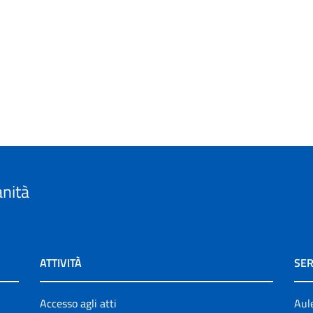
anità
ATTIVITÀ
SER
Accesso agli atti
Aul