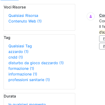
Voci Risorse
Ricerca
Cor
Qualsiasi Risorsa
Co
Contenuto Web
(1)
Il 
d’a
Tag
Qualsiasi Tag
P
azzardo
(1)
cndd
(1)
disturbo da gioco dazzardo
(1)
formazione
(1)
informazione
(1)
professioni sanitarie
(1)
Durata
In qualsiasi momento