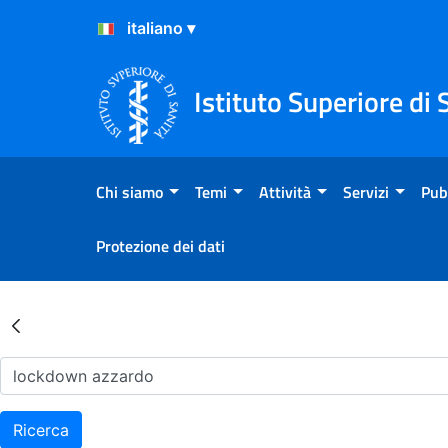
Salta al Contenuto
Salta al Footer
Istituto Superiore di 
Chi siamo
Temi
Attività
Servizi
Pub
Protezione dei dati
Risultati della Ricerca - Ar
Ricerca