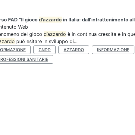
so FAD “Il gioco
d’azzardo
in Italia: dall’intrattenimento al
ntenuto Web
fenomeno del gioco
d’azzardo
è in continua crescita e in qu
zzardo
può esitare in sviluppo di...
FORMAZIONE
CNDD
AZZARDO
INFORMAZIONE
ROFESSIONI SANITARIE