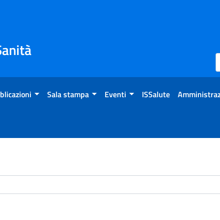
Sanità
blicazioni
Sala stampa
Eventi
ISSalute
Amministraz
chivio