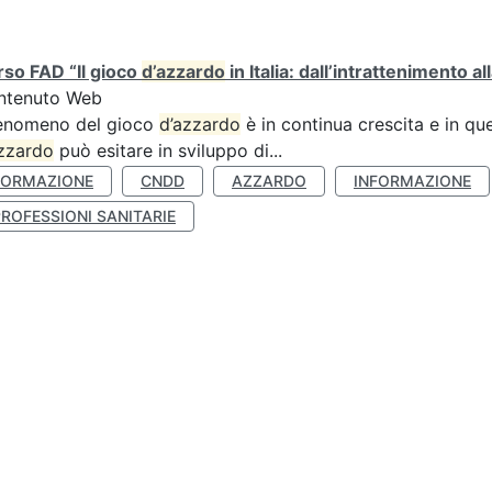
so FAD “Il gioco
d’azzardo
in Italia: dall’intrattenimento al
ntenuto Web
fenomeno del gioco
d’azzardo
è in continua crescita e in qu
zzardo
può esitare in sviluppo di...
FORMAZIONE
CNDD
AZZARDO
INFORMAZIONE
ROFESSIONI SANITARIE