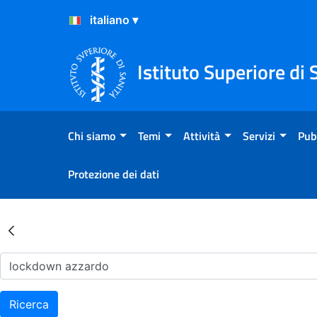
Salta al Contenuto
Salta al Footer
Istituto Superiore di 
Chi siamo
Temi
Attività
Servizi
Pub
Protezione dei dati
Risultati della Ricerca - Ar
Ricerca