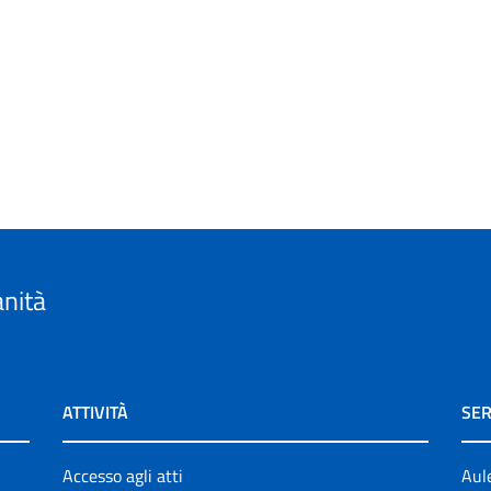
anità
ATTIVITÀ
SER
Accesso agli atti
Aul