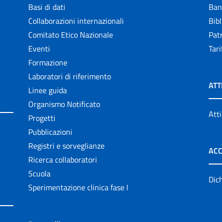
Basi di dati
Ban
Collaborazioni internazionali
Bibl
Comitato Etico Nazionale
Patr
Eventi
Tari
Formazione
Laboratori di riferimento
ATT
Linee guida
Organismo Notificato
Atti
Progetti
Pubblicazioni
Registri e sorveglianze
ACC
Ricerca collaboratori
Scuola
Dich
Sperimentazione clinica fase I