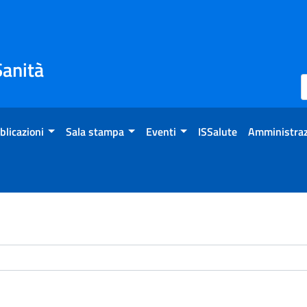
Sanità
blicazioni
Sala stampa
Eventi
ISSalute
Amministraz
chivio