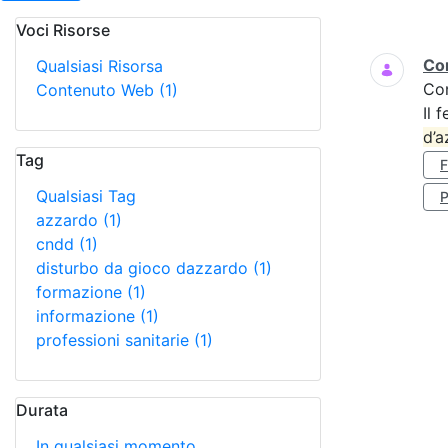
Voci Risorse
Ricerca
Cor
Qualsiasi Risorsa
Co
Contenuto Web
(1)
Il 
d’a
Tag
Qualsiasi Tag
P
azzardo
(1)
cndd
(1)
disturbo da gioco dazzardo
(1)
formazione
(1)
informazione
(1)
professioni sanitarie
(1)
Durata
In qualsiasi momento