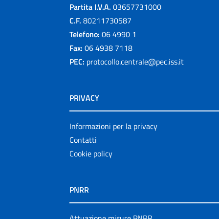
Partita I.V.A.
03657731000
C.F.
80211730587
Telefono:
06 4990 1
Fax:
06 4938 7118
PEC:
protocollo.centrale@pec.iss.it
PRIVACY
Informazioni per la privacy
Contatti
Cookie policy
PNRR
Attuazione misure PNRR