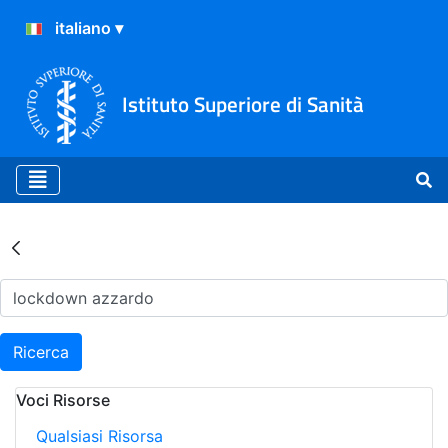
Istituto Superiore di Sanità
Risultati della Ricerca - Ar
Ricerca
Voci Risorse
Qualsiasi Risorsa