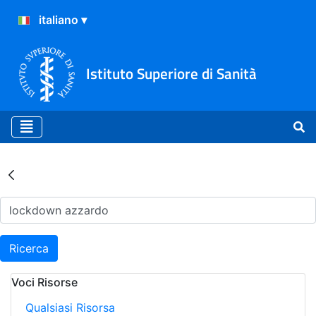
Istituto Superiore di Sanità
Risultati della Ricerca - Ar
Ricerca
Voci Risorse
Qualsiasi Risorsa