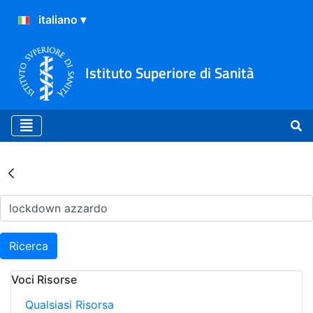
Istituto Superiore di Sanità
Risultati della Ricerca - Ar
Ricerca
Voci Risorse
Qualsiasi Risorsa