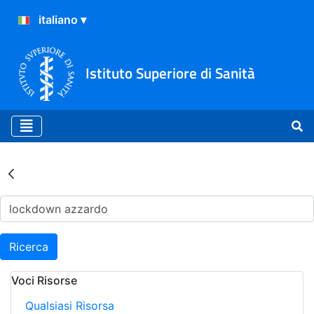
Istituto Superiore di Sanità
Risultati della Ricerca - Ar
Ricerca
Voci Risorse
Qualsiasi Risorsa