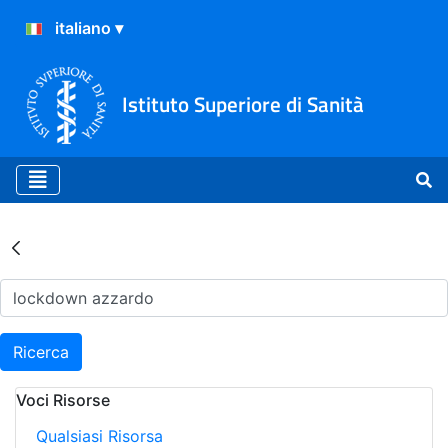
Istituto Superiore di Sanità
Risultati della Ricerca - Ar
Ricerca
Voci Risorse
Qualsiasi Risorsa