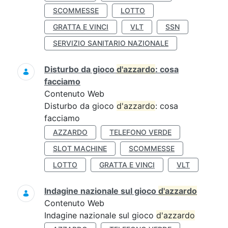
SCOMMESSE
LOTTO
GRATTA E VINCI
VLT
SSN
SERVIZIO SANITARIO NAZIONALE
Disturbo da gioco
d'azzardo
: cosa
facciamo
Contenuto Web
Disturbo da gioco
d'azzardo
: cosa
facciamo
AZZARDO
TELEFONO VERDE
SLOT MACHINE
SCOMMESSE
LOTTO
GRATTA E VINCI
VLT
Indagine nazionale sul gioco
d'azzardo
Contenuto Web
Indagine nazionale sul gioco
d'azzardo