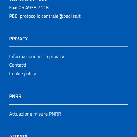
Fax:
06 4938 7118
PEC:
protocollo.centrale@pec.iss.it
PRIVACY
Informazioni per la privacy
Contatti
Cookie policy
PNRR
Attuazione misure PNRR
ATTIVITÀ