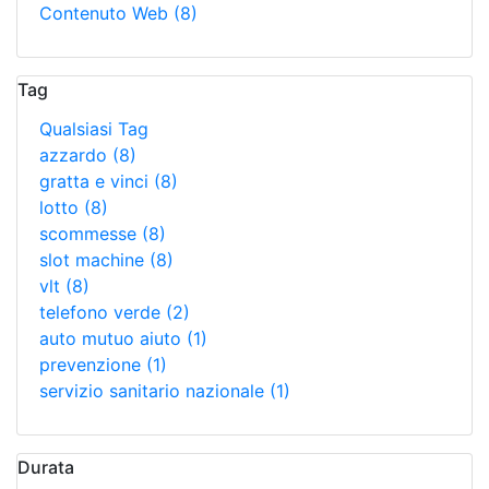
Contenuto Web
(8)
Tag
Qualsiasi Tag
azzardo
(8)
gratta e vinci
(8)
lotto
(8)
scommesse
(8)
slot machine
(8)
vlt
(8)
telefono verde
(2)
auto mutuo aiuto
(1)
prevenzione
(1)
servizio sanitario nazionale
(1)
Durata