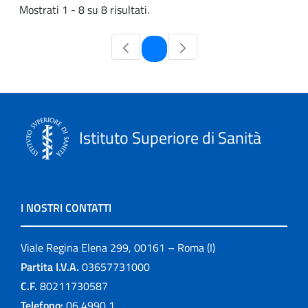
Mostrati 1 - 8 su 8 risultati.
Pagina
1
Istituto Superiore di Sanità
I NOSTRI CONTATTI
Viale Regina Elena 299, 00161 – Roma (I)
Partita I.V.A.
03657731000
C.F.
80211730587
Telefono:
06 4990 1