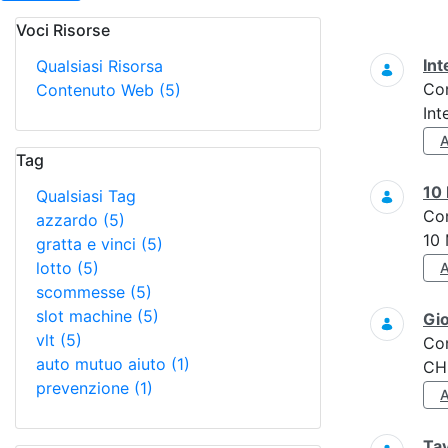
Voci Risorse
Ricerca
Int
Qualsiasi Risorsa
Co
Contenuto Web
(5)
Int
Tag
10 
Qualsiasi Tag
Co
azzardo
(5)
10 
gratta e vinci
(5)
lotto
(5)
scommesse
(5)
slot machine
(5)
Gi
vlt
(5)
Co
auto mutuo aiuto
(1)
CH
prevenzione
(1)
Tav