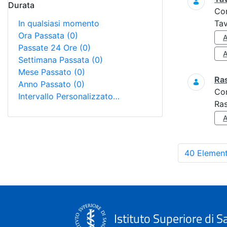
Durata
Co
In qualsiasi momento
Tav
Ora Passata
(0)
Passate 24 Ore
(0)
Settimana Passata
(0)
Mese Passato
(0)
Ra
Anno Passato
(0)
Co
Intervallo Personalizzato…
Ra
40 Element
Istituto Superiore di S