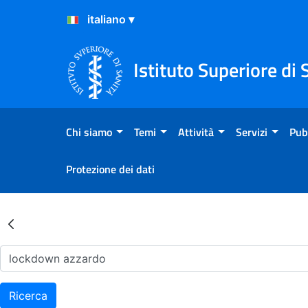
Salta al Contenuto
Salta al Footer
Istituto Superiore di 
Chi siamo
Temi
Attività
Servizi
Pub
Protezione dei dati
Risultati della Ricerca - Ar
Ricerca