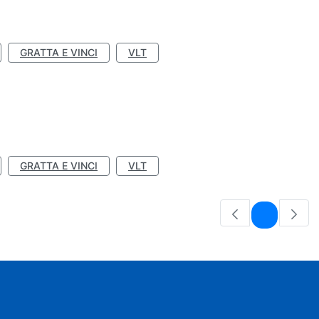
GRATTA E VINCI
VLT
GRATTA E VINCI
VLT
Pagina
1