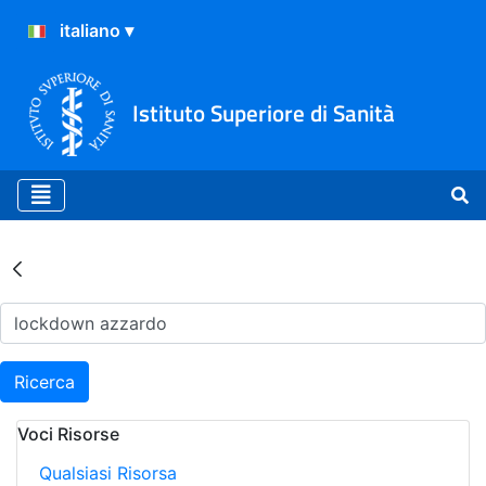
Istituto Superiore di Sanità
Risultati della Ricerca - Ar
Ricerca
Voci Risorse
Qualsiasi Risorsa