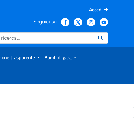
Accedi
Seguici su
ione trasparente
Bandi di gara