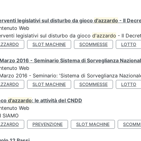
erventi legislativi sul disturbo da gioco
d'azzardo
- Il Decr
ntenuto Web
erventi legislativi sul disturbo da gioco
d'azzardo
- Il Decre
AZZARDO
SLOT MACHINE
SCOMMESSE
LOTTO
Marzo 2016 - Seminario Sistema di Sorveglianza Nazional
ntenuto Web
Marzo 2016 - Seminario: 'Sistema di Sorveglianza Nazional
AZZARDO
SLOT MACHINE
SCOMMESSE
LOTTO
oco
d'azzardo
: le attività del CNDD
ntenuto Web
I SIAMO
AZZARDO
PREVENZIONE
SLOT MACHINE
SCOMM
olo 12 Passi