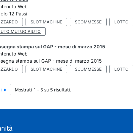
ntenuto Web
olo 12 Passi
AZZARDO
SLOT MACHINE
SCOMMESSE
LOTTO
AUTO MUTUO AIUTO
ssegna stampa sul GAP - mese di marzo 2015
ntenuto Web
ssegna stampa sul GAP - mese di marzo 2015
AZZARDO
SLOT MACHINE
SCOMMESSE
LOTTO
Mostrati 1 - 5 su 5 risultati.
i
anità