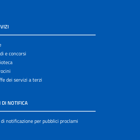
VIZI
e
di e concorsi
ioteca
ocini
ffe dei servizi a terzi
I DI NOTIFICA
 di notificazione per pubblici proclami