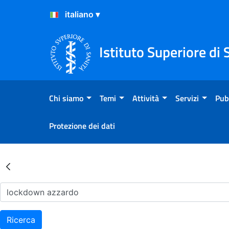
Salta al Contenuto
Salta al Footer
Istituto Superiore di 
Chi siamo
Temi
Attività
Servizi
Pub
Protezione dei dati
Risultati della Ricerca - Ar
Ricerca