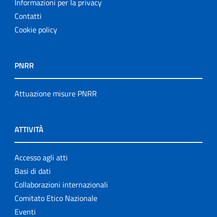
Informazioni per la privacy
Contatti
Cookie policy
PNRR
Attuazione misure PNRR
ATTIVITÀ
Accesso agli atti
Basi di dati
Collaborazioni internazionali
Comitato Etico Nazionale
Eventi