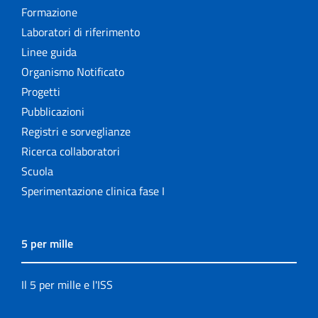
Formazione
Laboratori di riferimento
Linee guida
Organismo Notificato
Progetti
Pubblicazioni
Registri e sorveglianze
Ricerca collaboratori
Scuola
Sperimentazione clinica fase I
5 per mille
Il 5 per mille e l'ISS