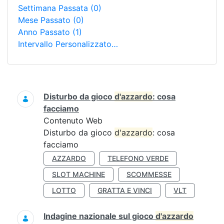
Settimana Passata
(0)
Mese Passato
(0)
Anno Passato
(1)
Intervallo Personalizzato…
Ricerca
Disturbo da gioco
d'azzardo
: cosa
facciamo
Contenuto Web
Disturbo da gioco
d'azzardo
: cosa
facciamo
AZZARDO
TELEFONO VERDE
SLOT MACHINE
SCOMMESSE
LOTTO
GRATTA E VINCI
VLT
Indagine nazionale sul gioco
d'azzardo