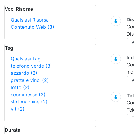
Voci Risorse
Ricerca
Di
Qualsiasi Risorsa
Co
Contenuto Web
(3)
Di
Tag
Ind
Qualsiasi Tag
Co
telefono verde
(3)
Ind
azzardo
(2)
gratta e vinci
(2)
lotto
(2)
scommesse
(2)
Tel
slot machine
(2)
Co
vlt
(2)
Tel
Durata