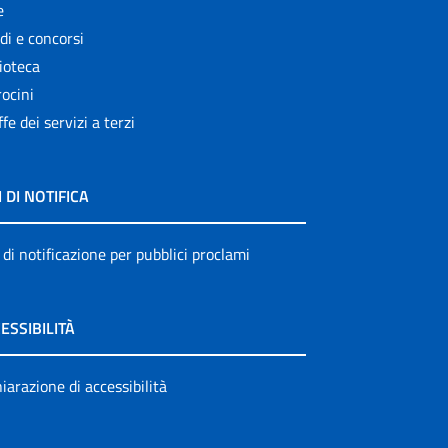
e
di e concorsi
ioteca
ocini
ffe dei servizi a terzi
I DI NOTIFICA
 di notificazione per pubblici proclami
ESSIBILITÀ
iarazione di accessibilità