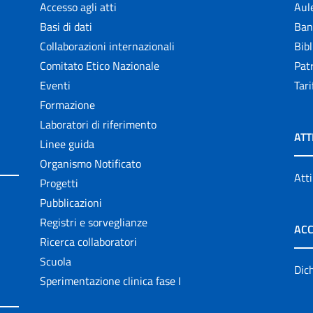
Accesso agli atti
Aul
Basi di dati
Ban
Collaborazioni internazionali
Bibl
Comitato Etico Nazionale
Patr
Eventi
Tari
Formazione
Laboratori di riferimento
ATT
Linee guida
Organismo Notificato
Atti
Progetti
Pubblicazioni
Registri e sorveglianze
ACC
Ricerca collaboratori
Scuola
Dich
Sperimentazione clinica fase I