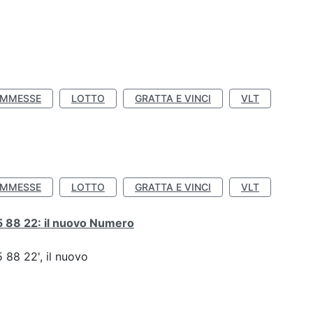
MMESSE
LOTTO
GRATTA E VINCI
VLT
MMESSE
LOTTO
GRATTA E VINCI
VLT
 88 22: il nuovo Numero
5 88 22', il nuovo