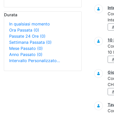
Int
Co
Durata
Int
In qualsiasi momento
Ora Passata
(0)
Passate 24 Ore
(0)
10 
Settimana Passata
(0)
Co
Mese Passato
(0)
10 
Anno Passato
(0)
Intervallo Personalizzato…
Gi
Co
CH
Tav
Co