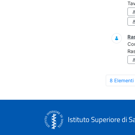
Tav
Ra
Co
Ra
8 Elementi
Istituto Superiore di S