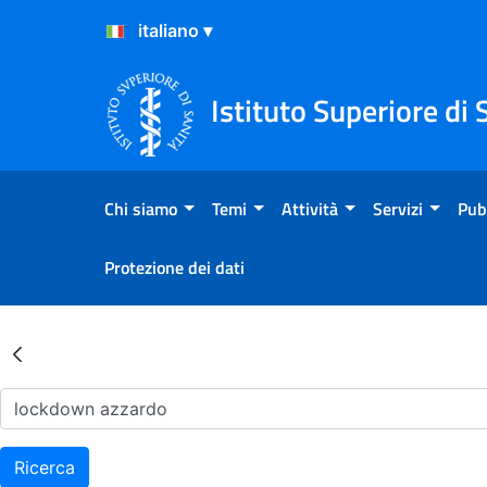
Salta al Contenuto
Salta al Footer
Istituto Superiore di 
Chi siamo
Temi
Attività
Servizi
Pub
Protezione dei dati
Risultati della Ricerca - Ar
Ricerca