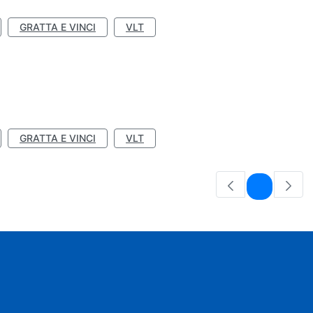
GRATTA E VINCI
VLT
GRATTA E VINCI
VLT
Pagina
1