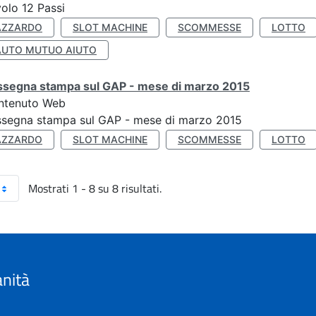
olo 12 Passi
AZZARDO
SLOT MACHINE
SCOMMESSE
LOTTO
AUTO MUTUO AIUTO
ssegna stampa sul GAP - mese di marzo 2015
ntenuto Web
ssegna stampa sul GAP - mese di marzo 2015
AZZARDO
SLOT MACHINE
SCOMMESSE
LOTTO
Mostrati 1 - 8 su 8 risultati.
anità