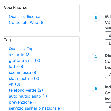
Voci Risorse
Ricerca
sul
Qualsiasi Risorsa
Co
Contenuto Web
(8)
sul
Tag
Qualsiasi Tag
azzardo
(8)
Di
gratta e vinci
(8)
Co
lotto
(8)
Di
scommesse
(8)
slot machine
(8)
vlt
(8)
Ind
telefono verde
(2)
Co
auto mutuo aiuto
(1)
Ind
prevenzione
(1)
servizio sanitario nazionale
(1)