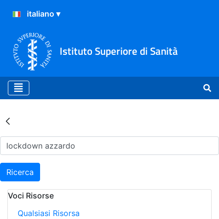
Istituto Superiore di Sanità
Risultati della Ricerca - Ar
Ricerca
Voci Risorse
Qualsiasi Risorsa