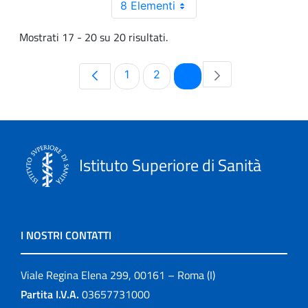
8 Elementi
Mostrati 17 - 20 su 20 risultati.
Pagina
Pagina
Pagina
1
2
3
Istituto Superiore di Sanità
I NOSTRI CONTATTI
Viale Regina Elena 299, 00161 – Roma (I)
Partita I.V.A.
03657731000