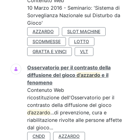
Contenuto Web
10 Marzo 2016 - Seminario: 'Sistema di
Sorveglianza Nazionale sul Disturbo da
Gioco'
AZZARDO
SLOT MACHINE
SCOMMESSE
LOTTO
GRATTA E VINCI
VLT
Osservatorio per il contrasto della
diffusione del gioco
d’azzardo
e il
fenomeno
Contenuto Web
ricostituzione dell'Osservatorio per il
contrasto della diffusione del gioco
d’azzardo
...di prevenzione, cura e
riabilitazione rivolte alle persone affette
dal gioco...
CNDD
AZZARDO