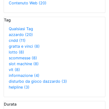
Contenuto Web
(20)
Tag
Qualsiasi Tag
azzardo
(20)
cndd
(11)
gratta e vinci
(8)
lotto
(8)
scommesse
(8)
slot machine
(8)
vlt
(8)
informazione
(4)
disturbo da gioco dazzardo
(3)
helpline
(3)
Durata