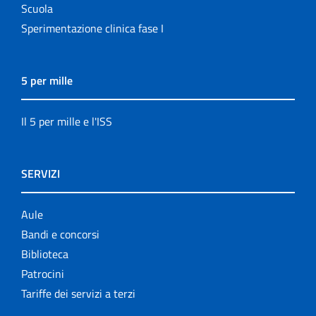
Scuola
Sperimentazione clinica fase I
5 per mille
Il 5 per mille e l'ISS
SERVIZI
Aule
Bandi e concorsi
Biblioteca
Patrocini
Tariffe dei servizi a terzi