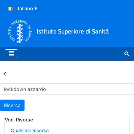
Istituto Superiore di Sanità
Risultati della Ricerca - Ar
Ricerca
Voci Risorse
Qualsiasi Risorsa