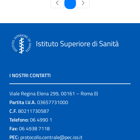
Pagina
1
Istituto Superiore di Sanità
I NOSTRI CONTATTI
Viale Regina Elena 299, 00161 – Roma (I)
Partita I.V.A.
03657731000
C.F.
80211730587
Telefono:
06 4990 1
Fax:
06 4938 7118
PEC:
protocollo.centrale@pec.iss.it