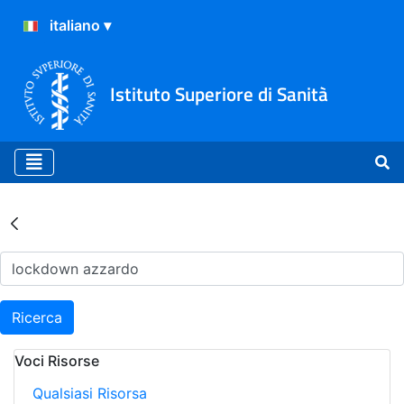
Istituto Superiore di Sanità
Risultati della Ricerca - Ar
Ricerca
Voci Risorse
Qualsiasi Risorsa