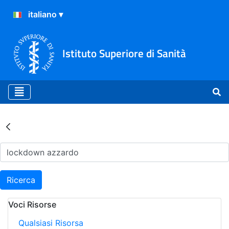
Istituto Superiore di Sanità
Risultati della Ricerca - Ar
Ricerca
Voci Risorse
Qualsiasi Risorsa