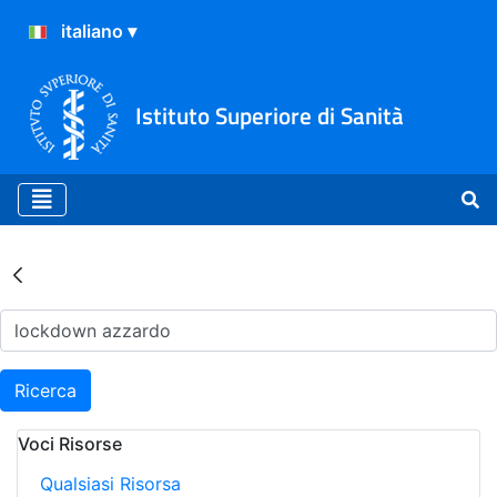
Istituto Superiore di Sanità
Risultati della Ricerca - Ar
Ricerca
Voci Risorse
Qualsiasi Risorsa