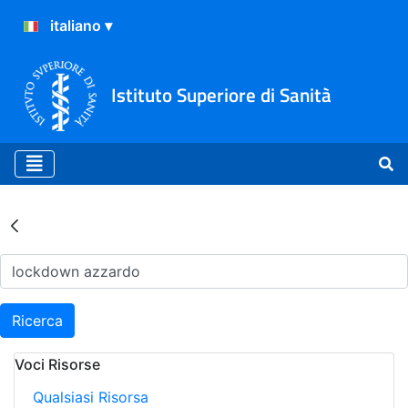
Istituto Superiore di Sanità
Risultati della Ricerca - Ar
Ricerca
Voci Risorse
Qualsiasi Risorsa