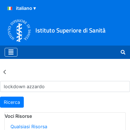
Istituto Superiore di Sanità
Risultati della Ricerca - Ar
Ricerca
Voci Risorse
Qualsiasi Risorsa