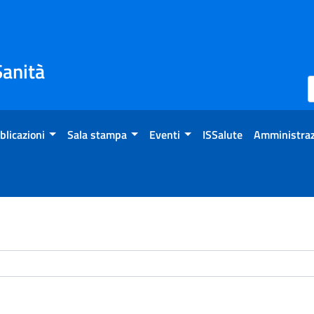
Sanità
blicazioni
Sala stampa
Eventi
ISSalute
Amministraz
chivio