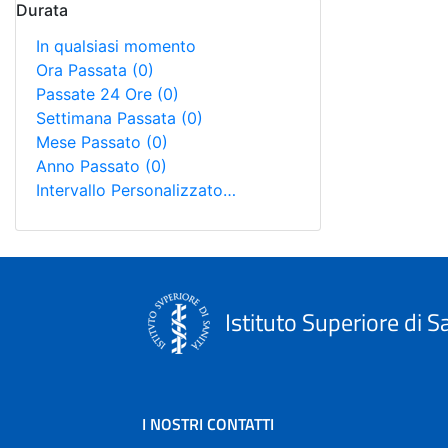
Durata
In qualsiasi momento
Ora Passata
(0)
Passate 24 Ore
(0)
Settimana Passata
(0)
Mese Passato
(0)
Anno Passato
(0)
Intervallo Personalizzato…
Istituto Superiore di S
I NOSTRI CONTATTI