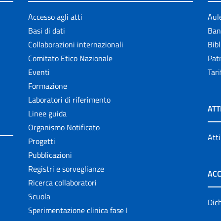
Accesso agli atti
Aul
Basi di dati
Ban
Collaborazioni internazionali
Bibl
Comitato Etico Nazionale
Patr
Eventi
Tari
Formazione
Laboratori di riferimento
ATT
Linee guida
Organismo Notificato
Atti
Progetti
Pubblicazioni
Registri e sorveglianze
ACC
Ricerca collaboratori
Scuola
Dich
Sperimentazione clinica fase I