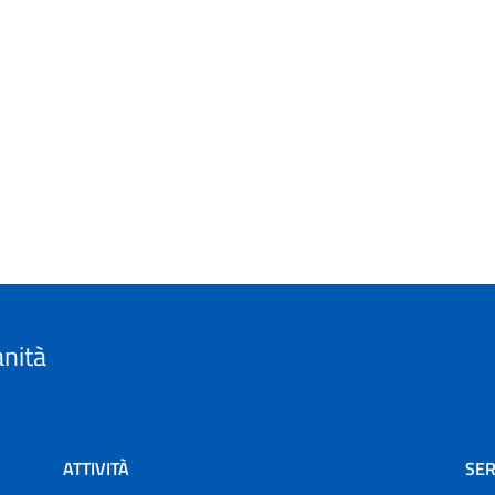
anità
ATTIVITÀ
SER