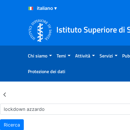
Salta al Contenuto
Salta al Footer
Istituto Superiore di 
Chi siamo
Temi
Attività
Servizi
Pub
Protezione dei dati
Risultati della Ricerca - Ar
Ricerca