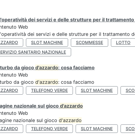
l'operatività dei servizi e delle strutture per il trattament
ntenuto Web
l'operatività dei servizi e delle strutture per il trattamento
AZZARDO
SLOT MACHINE
SCOMMESSE
LOTTO
SERVIZIO SANITARIO NAZIONALE
sturbo da gioco
d'azzardo
: cosa facciamo
ntenuto Web
sturbo da gioco
d'azzardo
: cosa facciamo
AZZARDO
TELEFONO VERDE
SLOT MACHINE
SCO
agine nazionale sul gioco
d'azzardo
ntenuto Web
agine nazionale sul gioco
d'azzardo
AZZARDO
TELEFONO VERDE
SLOT MACHINE
SCO