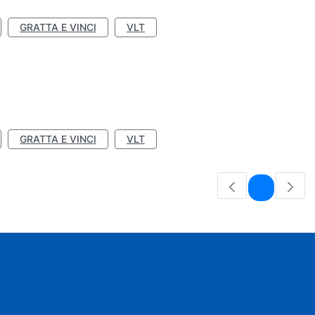
GRATTA E VINCI
VLT
GRATTA E VINCI
VLT
Pagina
1