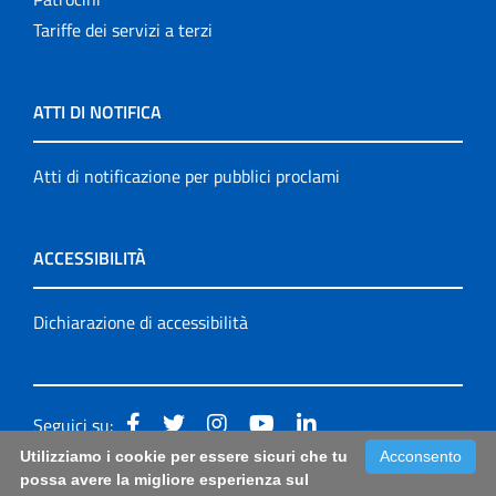
Tariffe dei servizi a terzi
ATTI DI NOTIFICA
Atti di notificazione per pubblici proclami
ACCESSIBILITÀ
Dichiarazione di accessibilità
Seguici su:
Utilizziamo i cookie per essere sicuri che tu
Acconsento
Accessibilità: form di segnalazione di prima istanza per
possa avere la migliore esperienza sul