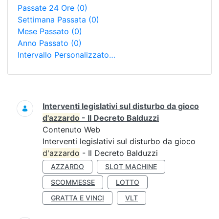
Passate 24 Ore
(0)
Settimana Passata
(0)
Mese Passato
(0)
Anno Passato
(0)
Intervallo Personalizzato…
Ricerca
Interventi legislativi sul disturbo da gioco
d'azzardo
- Il Decreto Balduzzi
Contenuto Web
Interventi legislativi sul disturbo da gioco
d'azzardo
- Il Decreto Balduzzi
AZZARDO
SLOT MACHINE
SCOMMESSE
LOTTO
GRATTA E VINCI
VLT