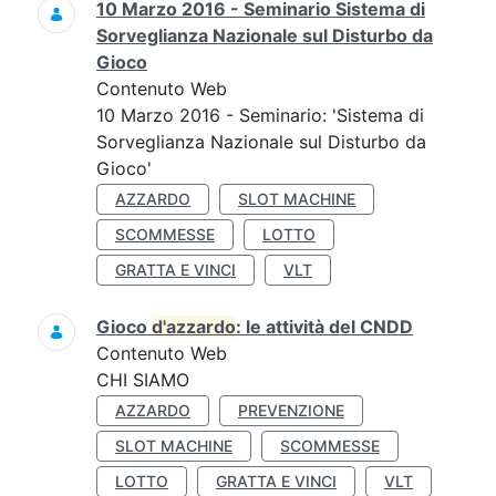
10 Marzo 2016 - Seminario Sistema di
Sorveglianza Nazionale sul Disturbo da
Gioco
Contenuto Web
10 Marzo 2016 - Seminario: 'Sistema di
Sorveglianza Nazionale sul Disturbo da
Gioco'
AZZARDO
SLOT MACHINE
SCOMMESSE
LOTTO
GRATTA E VINCI
VLT
Gioco
d'azzardo
: le attività del CNDD
Contenuto Web
CHI SIAMO
AZZARDO
PREVENZIONE
SLOT MACHINE
SCOMMESSE
LOTTO
GRATTA E VINCI
VLT