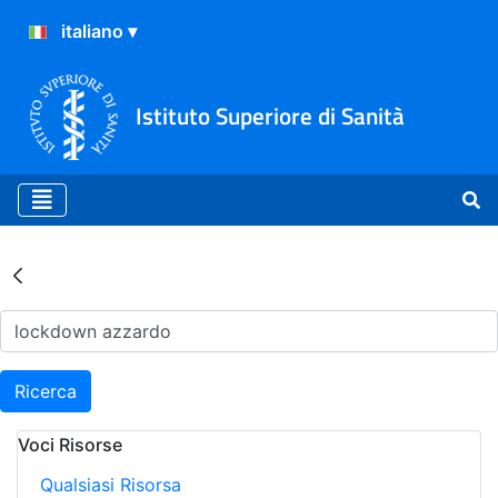
Istituto Superiore di Sanità
Risultati della Ricerca - Ar
Ricerca
Voci Risorse
Qualsiasi Risorsa