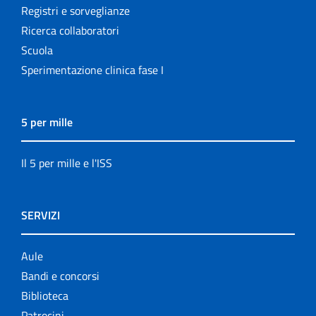
Registri e sorveglianze
Ricerca collaboratori
Scuola
Sperimentazione clinica fase I
5 per mille
Il 5 per mille e l'ISS
SERVIZI
Aule
Bandi e concorsi
Biblioteca
Patrocini