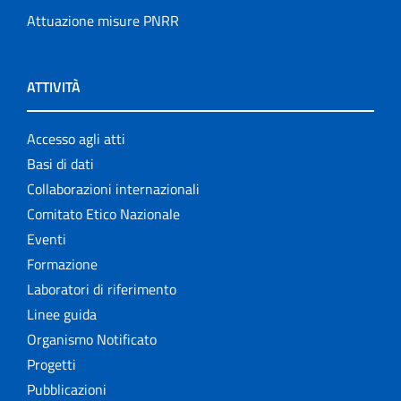
Attuazione misure PNRR
ATTIVITÀ
Accesso agli atti
Basi di dati
Collaborazioni internazionali
Comitato Etico Nazionale
Eventi
Formazione
Laboratori di riferimento
Linee guida
Organismo Notificato
Progetti
Pubblicazioni