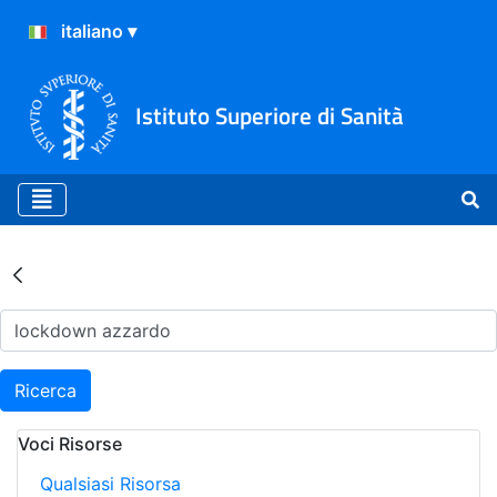
Istituto Superiore di Sanità
Risultati della Ricerca - Ar
Ricerca
Voci Risorse
Qualsiasi Risorsa