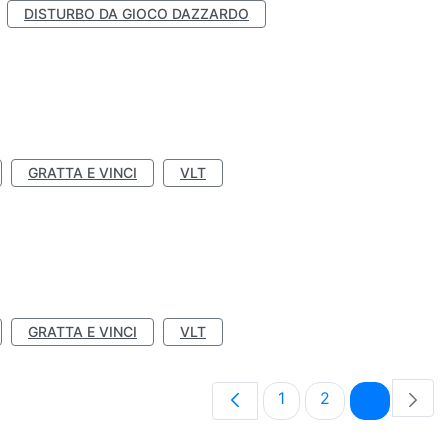
DISTURBO DA GIOCO DAZZARDO
GRATTA E VINCI
VLT
GRATTA E VINCI
VLT
Pagina
Pagina
Pagina
1
2
3