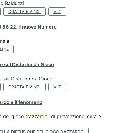
to Balduzzi
GRATTA E VINCI
VLT
 88 22, il nuovo Numero
onale
LINE
e sul Disturbo da Gioco
e sul Disturbo da Gioco'
GRATTA E VINCI
VLT
ardo
e il fenomeno
ne del gioco
d’azzardo
...di prevenzione, cura e
ELLA DIFFUSIONE DEL GIOCO D’AZZARDO