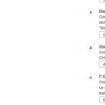
Di
Co
Ist
“Si
Gi
Co
CH
I° 
Co
Le 
Ita