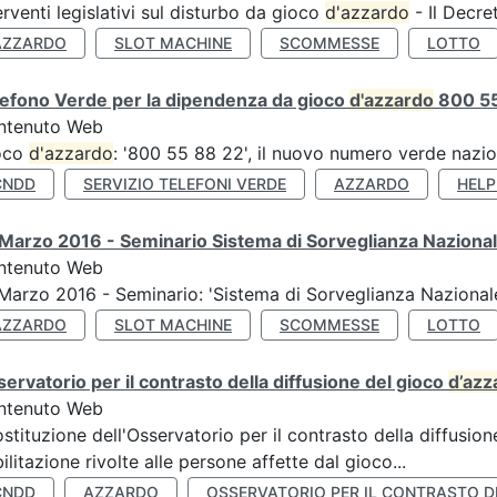
erventi legislativi sul disturbo da gioco
d'azzardo
- Il Decre
AZZARDO
SLOT MACHINE
SCOMMESSE
LOTTO
efono Verde per la dipendenza da gioco
d'azzardo
800 55
ntenuto Web
oco
d'azzardo
: '800 55 88 22', il nuovo numero verde nazi
CNDD
SERVIZIO TELEFONI VERDE
AZZARDO
HELP
Marzo 2016 - Seminario Sistema di Sorveglianza Nazional
ntenuto Web
Marzo 2016 - Seminario: 'Sistema di Sorveglianza Nazional
AZZARDO
SLOT MACHINE
SCOMMESSE
LOTTO
ervatorio per il contrasto della diffusione del gioco
d’azz
ntenuto Web
ostituzione dell'Osservatorio per il contrasto della diffusio
bilitazione rivolte alle persone affette dal gioco...
CNDD
AZZARDO
OSSERVATORIO PER IL CONTRASTO D