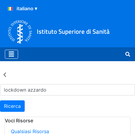
Istituto Superiore di Sanità
Risultati della Ricerca - Ar
Ricerca
Voci Risorse
Qualsiasi Risorsa