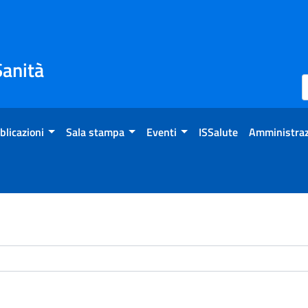
Sanità
blicazioni
Sala stampa
Eventi
ISSalute
Amministraz
chivio