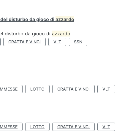
o del disturbo da gioco di
azzardo
 del disturbo da gioco di
azzardo
GRATTA E VINCI
VLT
SSN
MMESSE
LOTTO
GRATTA E VINCI
VLT
MMESSE
LOTTO
GRATTA E VINCI
VLT