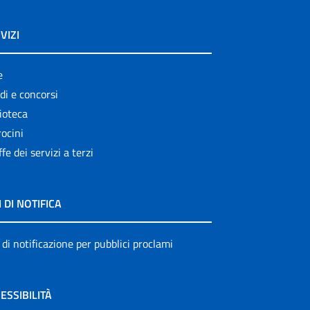
VIZI
e
di e concorsi
ioteca
ocini
ffe dei servizi a terzi
I DI NOTIFICA
 di notificazione per pubblici proclami
ESSIBILITÀ