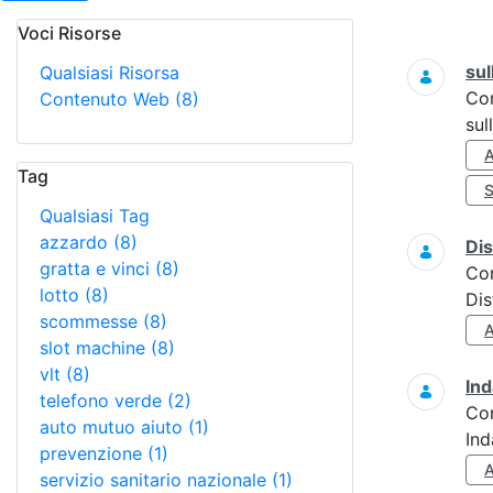
Voci Risorse
Ricerca
sul
Qualsiasi Risorsa
Co
Contenuto Web
(8)
sul
Tag
Qualsiasi Tag
azzardo
(8)
Di
gratta e vinci
(8)
Co
lotto
(8)
Di
scommesse
(8)
slot machine
(8)
vlt
(8)
Ind
telefono verde
(2)
Co
auto mutuo aiuto
(1)
Ind
prevenzione
(1)
servizio sanitario nazionale
(1)