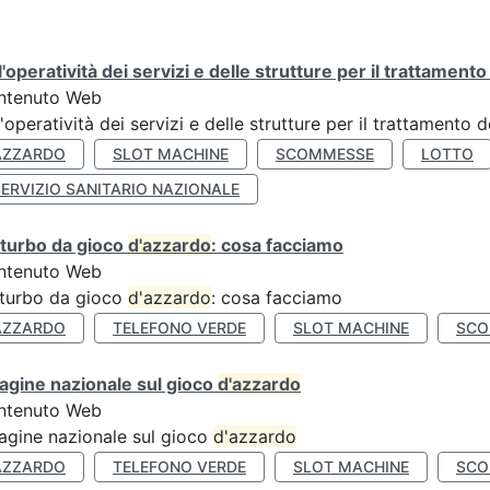
l'operatività dei servizi e delle strutture per il trattament
ntenuto Web
l'operatività dei servizi e delle strutture per il trattamento
AZZARDO
SLOT MACHINE
SCOMMESSE
LOTTO
SERVIZIO SANITARIO NAZIONALE
sturbo da gioco
d'azzardo
: cosa facciamo
ntenuto Web
sturbo da gioco
d'azzardo
: cosa facciamo
AZZARDO
TELEFONO VERDE
SLOT MACHINE
SCO
agine nazionale sul gioco
d'azzardo
ntenuto Web
agine nazionale sul gioco
d'azzardo
AZZARDO
TELEFONO VERDE
SLOT MACHINE
SCO