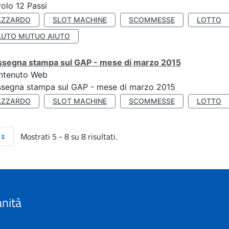
olo 12 Passi
AZZARDO
SLOT MACHINE
SCOMMESSE
LOTTO
AUTO MUTUO AIUTO
ssegna stampa sul GAP - mese di marzo 2015
ntenuto Web
ssegna stampa sul GAP - mese di marzo 2015
AZZARDO
SLOT MACHINE
SCOMMESSE
LOTTO
Mostrati 5 - 8 su 8 risultati.
anità