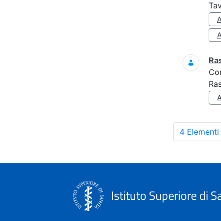
Tav
Ra
Co
Ra
4 Elementi
Istituto Superiore di S