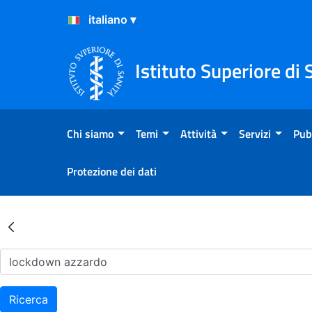
Salta al Contenuto
Salta al Footer
Istituto Superiore di 
Chi siamo
Temi
Attività
Servizi
Pub
Protezione dei dati
Risultati della Ricerca - Ar
Ricerca