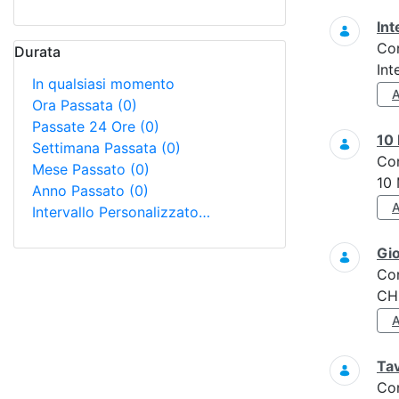
Int
Co
Durata
Int
In qualsiasi momento
Ora Passata
(0)
Passate 24 Ore
(0)
10 
Settimana Passata
(0)
Co
Mese Passato
(0)
10 
Anno Passato
(0)
Intervallo Personalizzato…
Gi
Co
CH
Tav
Co