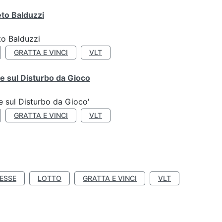
eto Balduzzi
to Balduzzi
GRATTA E VINCI
VLT
e sul Disturbo da Gioco
e sul Disturbo da Gioco'
GRATTA E VINCI
VLT
ESSE
LOTTO
GRATTA E VINCI
VLT