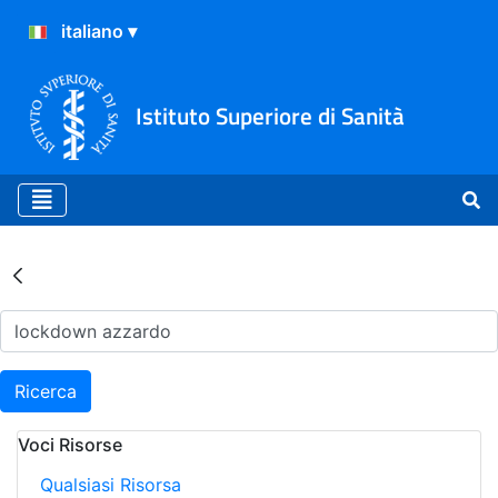
Istituto Superiore di Sanità
Risultati della Ricerca - Ar
Ricerca
Voci Risorse
Qualsiasi Risorsa