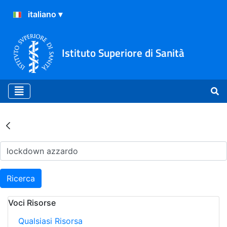
Istituto Superiore di Sanità
Risultati della Ricerca - Ar
Ricerca
Voci Risorse
Qualsiasi Risorsa