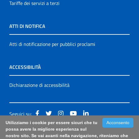
Tariffe dei servizi a terzi
ATTI DI NOTIFICA
Atti di notificazione per pubblici proclami
ACCESSIBILITÀ
Dichiarazione di accessibilità
Seguici su:
Utilizziamo i cookie per essere sicuri che tu
Acconsento
Accessibilità: form di segnalazione di prima istanza per
possa avere la migliore esperienza sul
nostro sito. Se vai avanti nella navigazione, riteniamo che
questa pagina
|
Note Legali
|
Sitemap