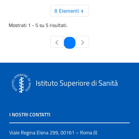
8 Elementi
Mostrati 1 - 5 su 5 risultati.
Pagina
1
Istituto Superiore di Sanità
I NOSTRI CONTATTI
Viale Regina Elena 299, 00161 – Roma (I)