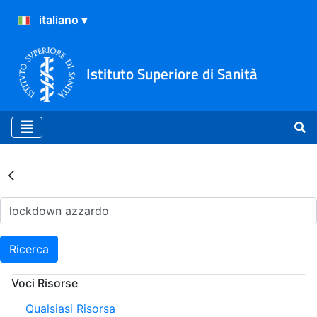
Istituto Superiore di Sanità
Risultati della Ricerca - Ar
Ricerca
Voci Risorse
Qualsiasi Risorsa