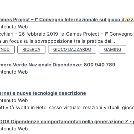
mes Project – I° Convegno Internazionale sul gioco
d’az
ntenuto Web
chiari – 26 febbraio 2019 “e-Games Project – I° Convegno 
 un focus sulla sovrapposizione tra la pratica del...
CNDD
RICERCA
GIOCO DAZZARDO
GAMING
mero Verde Nazionale Dipendenze: 800 940 789
ntenuto Web
ernet e nuove tecnologie descrizione
ntenuto Web
attività svolta in Rete: sesso virtuale, relazioni virtuali, gioc
OK Dipendenze comportamentali nella generazione Z - pe
ntenuto Web