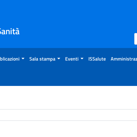
Sanità
blicazioni
Sala stampa
Eventi
ISSalute
Amministraz
chivio