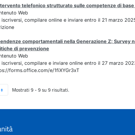
ntervento telefonico strutturato sulle competenze di base 
ntenuto Web
 iscriversi, compilare online e inviare entro il 21 marzo 20
rizione
endenze comportamentali nella Generazione Z: Survey nel
itiche di prevenzione
ntenuto Web
 iscriversi, compilare e inviare online entro il 27 marzo 202
ps://forms.office.com/e/1fiXYGr3xT
Mostrati 9 - 9 su 9 risultati.
anità