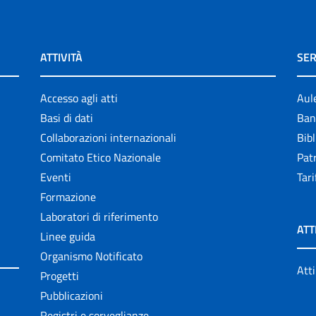
ATTIVITÀ
SER
Accesso agli atti
Aul
Basi di dati
Ban
Collaborazioni internazionali
Bibl
Comitato Etico Nazionale
Patr
Eventi
Tari
Formazione
Laboratori di riferimento
ATT
Linee guida
Organismo Notificato
Atti
Progetti
Pubblicazioni
Registri e sorveglianze