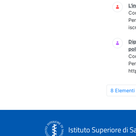
L'i
Co
Per
isc
Dip
pol
Co
Per
htt
8 Elementi
Istituto Superiore di S