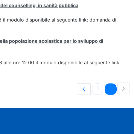
del counselling, in sanità pubblica
25 il modulo disponibile al seguente link: domanda di
la popolazione scolastica per lo sviluppo di
3 alle ore 12.00 il modulo disponibile al seguente link:
Pagina
Pagina
1
2