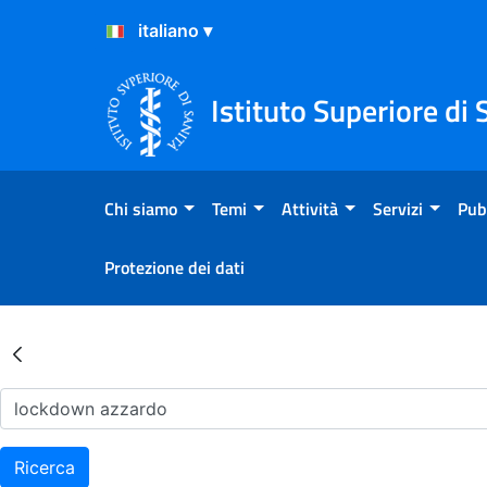
Salta al Contenuto
Salta al Footer
Istituto Superiore di 
Chi siamo
Temi
Attività
Servizi
Pub
Protezione dei dati
Risultati della Ricerca - Ar
Ricerca