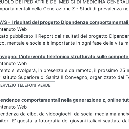
RUOLO DEI PEDIATRI E DEI MEDICI DI MEDICINA GENERALE I
portamentali nella Generazione Z - Studi di prevalenza nell
S - I risultati del progetto Dipendenze comportamentali
ntenuto Web
tato pubblicato il Report dei risultati del progetto Dipend
ico, mentale e sociale è importante in ogni fase della vita ma
vegno: L'intervento telefonico strutturato sulle competen
ntenuto Web
vento si svolgerà, in presenza e da remoto, il prossimo 25 ma
l’Istituto Superiore di Sanità Il Convegno, organizzato dal T
ERVIZIO TELEFONI VERDE
endenze comportamentali nella generazione z, online tutti
ntenuto Web
endenza da cibo, da videogiochi, da social media ma anche 
itori. E’ questa la fotografia dei giovani italiani scattata da