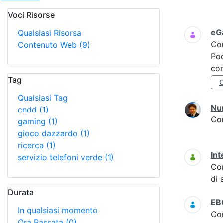
Voci Risorse
Ricerca
eGa
Qualsiasi Risorsa
Co
Contenuto Web
(9)
Poc
con
Tag
Qualsiasi Tag
Nu
cndd
(1)
Co
gaming
(1)
gioco dazzardo
(1)
ricerca
(1)
Int
servizio telefoni verde
(1)
Co
di 
Durata
EBO
In qualsiasi momento
Co
Ora Passata
(0)