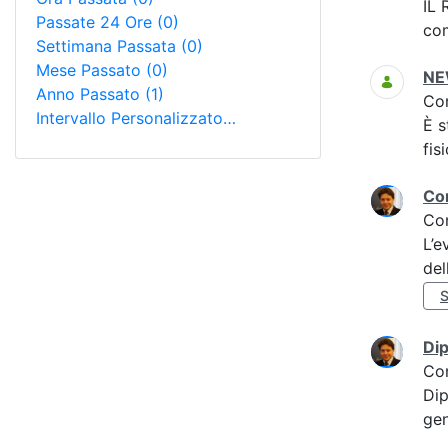
IL 
Passate 24 Ore
(0)
com
Settimana Passata
(0)
Mese Passato
(0)
NEW
Anno Passato
(1)
Co
Intervallo Personalizzato…
È s
fis
Con
Co
L’e
del
S
Dip
Co
Dip
gen