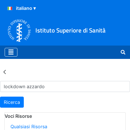
Istituto Superiore di Sanità
Risultati della Ricerca - Ar
Ricerca
Voci Risorse
Qualsiasi Risorsa