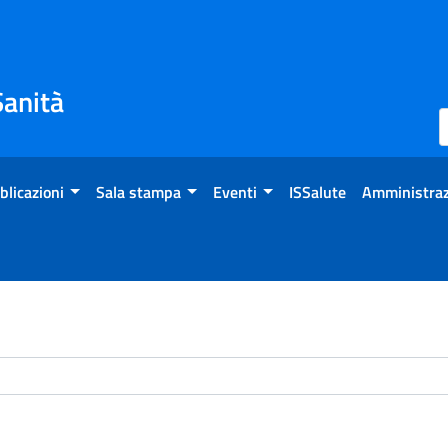
Sanità
blicazioni
Sala stampa
Eventi
ISSalute
Amministraz
chivio