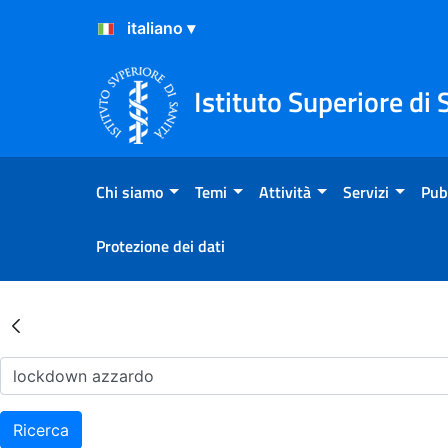
Salta al Contenuto
Salta al Footer
Istituto Superiore di 
Chi siamo
Temi
Attività
Servizi
Pub
Protezione dei dati
Risultati della Ricerca - Ar
Ricerca