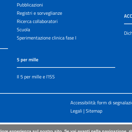
Pubblicazioni
Registri e sorveglianze
ACC
Ricerca collaboratori
Scuola
Dich
Sperimentazione clinica fase I
5 per mille
Il 5 per mille e l'ISS
Accessibilità: form di segnalaz
Legali
|
Sitemap
liore esperienza sul nostro sito. Se vai avanti nella navigazione, 