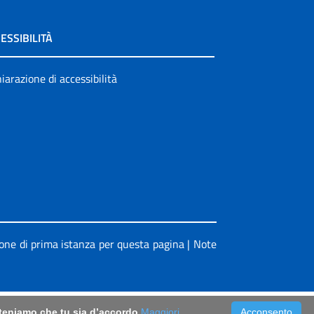
ESSIBILITÀ
iarazione di accessibilità
ione di prima istanza per questa pagina
|
Note
riteniamo che tu sia d’accordo
Maggiori
Acconsento