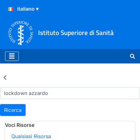
Istituto Superiore di Sanità
Risultati della Ricerca - Ar
Ricerca
Voci Risorse
Qualsiasi Risorsa