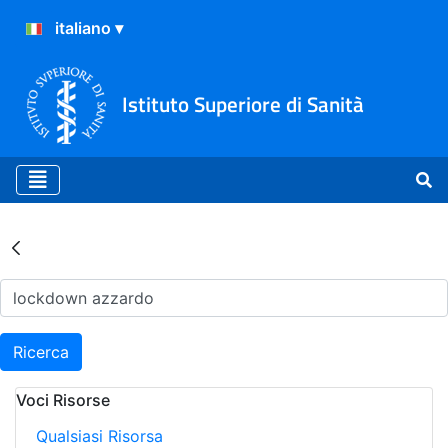
Istituto Superiore di Sanità
Risultati della Ricerca - Ar
Ricerca
Voci Risorse
Qualsiasi Risorsa