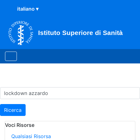
Istituto Superiore di Sanità
Risultati della Ricerca - Ar
Ricerca
Voci Risorse
Qualsiasi Risorsa