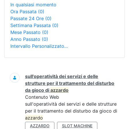
In qualsiasi momento
Ora Passata
(0)
Passate 24 Ore
(0)
Settimana Passata
(0)
Mese Passato
(0)
Anno Passato
(0)
Intervallo Personalizzato…
Ricerca
sull'operatività dei servizi e delle
strutture per il trattamento del disturbo
da gioco di
azzardo
Contenuto Web
sull'operatività dei servizi e delle strutture
per il trattamento del disturbo da gioco di
azzardo
AZZARDO
SLOT MACHINE