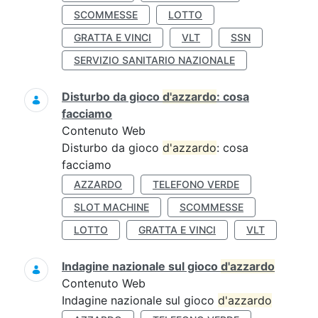
SCOMMESSE
LOTTO
GRATTA E VINCI
VLT
SSN
SERVIZIO SANITARIO NAZIONALE
Disturbo da gioco
d'azzardo
: cosa
facciamo
Contenuto Web
Disturbo da gioco
d'azzardo
: cosa
facciamo
AZZARDO
TELEFONO VERDE
SLOT MACHINE
SCOMMESSE
LOTTO
GRATTA E VINCI
VLT
Indagine nazionale sul gioco
d'azzardo
Contenuto Web
Indagine nazionale sul gioco
d'azzardo