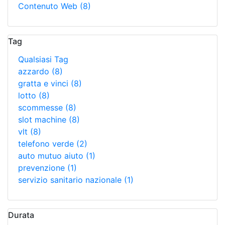
Contenuto Web
(8)
Tag
Qualsiasi Tag
azzardo
(8)
gratta e vinci
(8)
lotto
(8)
scommesse
(8)
slot machine
(8)
vlt
(8)
telefono verde
(2)
auto mutuo aiuto
(1)
prevenzione
(1)
servizio sanitario nazionale
(1)
Durata