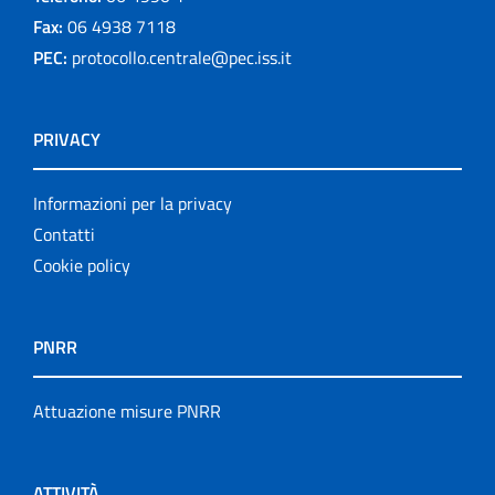
Fax:
06 4938 7118
PEC:
protocollo.centrale@pec.iss.it
PRIVACY
Informazioni per la privacy
Contatti
Cookie policy
PNRR
Attuazione misure PNRR
ATTIVITÀ