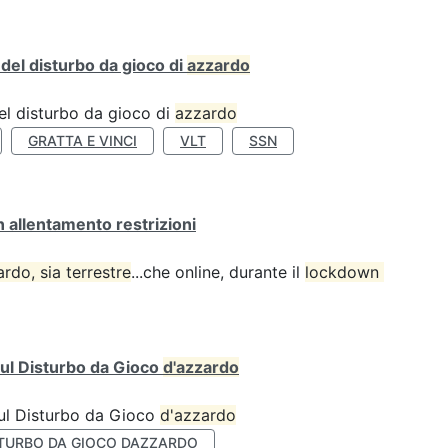
o del disturbo da gioco di
azzardo
 del disturbo da gioco di
azzardo
GRATTA E VINCI
VLT
SSN
allentamento restrizioni
ardo, sia terrestre
...che online, durante il
lockdown 
ul Disturbo da Gioco
d'azzardo
sul Disturbo da Gioco
d'azzardo
TURBO DA GIOCO DAZZARDO