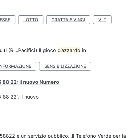
ESSE
LOTTO
GRATTA E VINCI
VLT
lti (R....Pacifici) Il gioco
d’azzardo
in
INFORMAZIONE
SENSIBILIZZAZIONE
 88 22: il nuovo Numero
5 88 22', il nuovo
8822 è un servizio pubblico...Il Telefono Verde per la