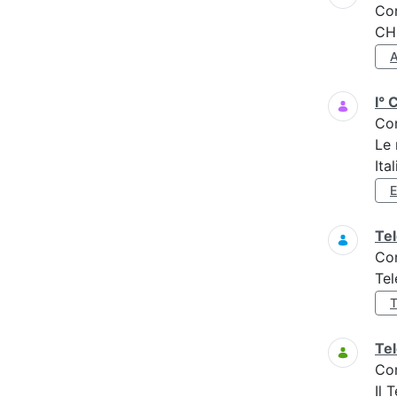
Co
CH
I° 
Co
Le 
Ita
Tel
Co
Tel
Tel
Co
Il 