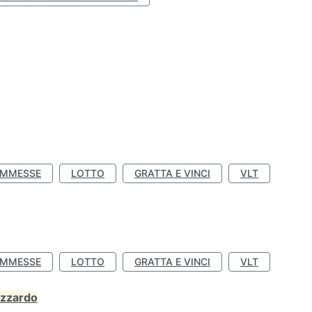
MMESSE
LOTTO
GRATTA E VINCI
VLT
MMESSE
LOTTO
GRATTA E VINCI
VLT
azzardo