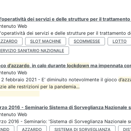
l'operatività dei servizi e delle strutture per il trattament
ntenuto Web
l'operatività dei servizi e delle strutture per il trattamento
AZZARDO
SLOT MACHINE
SCOMMESSE
LOTTO
SERVIZIO SANITARIO NAZIONALE
oco
d'azzardo
, in calo durante
lockdown
ma impennata con 
ntenuto Web
, 2 febbraio 2021 - E’ diminuito notevolmente il gioco
d’azz
zie alle restrizioni per la pandemia...

zo 2016 - Seminario Sistema di Sorveglianza Nazionale s
ntenuto Web
zo 2016 - Seminario: 'Sistema di Sorveglianza Nazionale 
CNDD
AZZARDO
SISTEMA DI SORVEGLIANZA
DIS