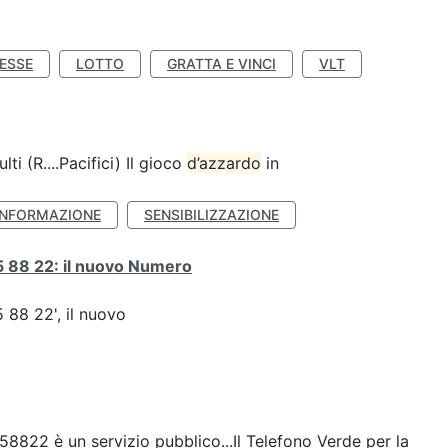
ESSE
LOTTO
GRATTA E VINCI
VLT
lti (R....Pacifici) Il gioco
d’azzardo
in
INFORMAZIONE
SENSIBILIZZAZIONE
 88 22: il nuovo Numero
5 88 22', il nuovo
8822 è un servizio pubblico...Il Telefono Verde per la