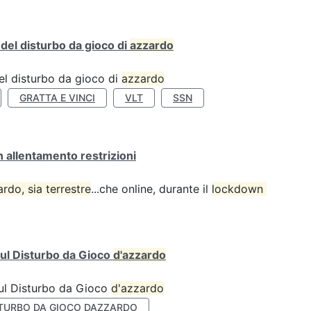
o del disturbo da gioco di
azzardo
 del disturbo da gioco di
azzardo
GRATTA E VINCI
VLT
SSN
allentamento restrizioni
ardo, sia terrestre
...che online, durante il
lockdown 
ul Disturbo da Gioco
d'azzardo
sul Disturbo da Gioco
d'azzardo
TURBO DA GIOCO DAZZARDO