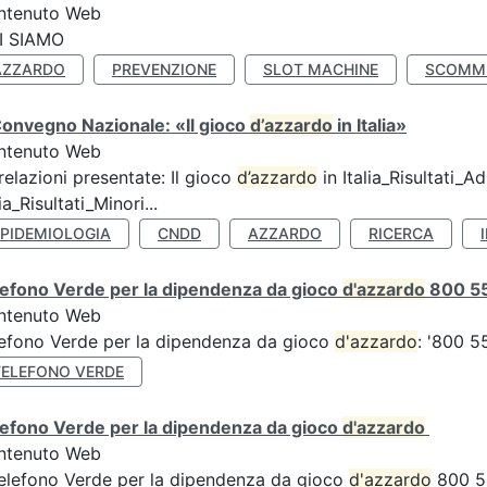
ntenuto Web
I SIAMO
AZZARDO
PREVENZIONE
SLOT MACHINE
SCOMM
Convegno Nazionale: «Il gioco
d’azzardo
in Italia»
ntenuto Web
relazioni presentate: Il gioco
d’azzardo
in Italia_Risultati_Adu
lia_Risultati_Minori...
EPIDEMIOLOGIA
CNDD
AZZARDO
RICERCA
efono Verde per la dipendenza da gioco
d'azzardo
800 55
ntenuto Web
efono Verde per la dipendenza da gioco
d'azzardo
: '800 5
TELEFONO VERDE
efono Verde per la dipendenza da gioco
d'azzardo
ntenuto Web
Telefono Verde per la dipendenza da gioco
d'azzardo
800 55