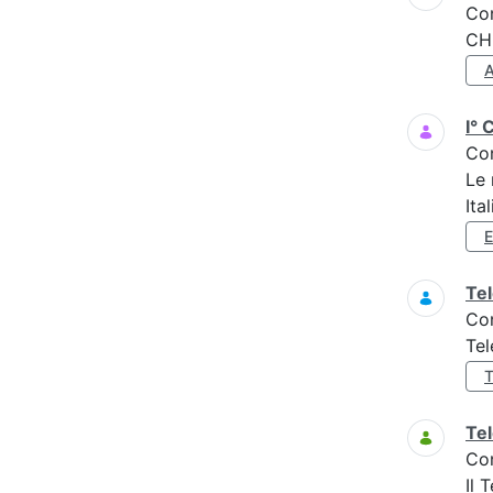
Co
CH
I° 
Co
Le 
Ita
Tel
Co
Tel
Tel
Co
Il 