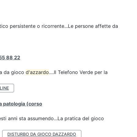
o persistente o ricorrente...Le persone affette da
55 88 22
za da gioco
d'azzardo
....Il Telefono Verde per la
LINE
lla patologia (corso
esti anni sta assumendo...La pratica del gioco
DISTURBO DA GIOCO DAZZARDO