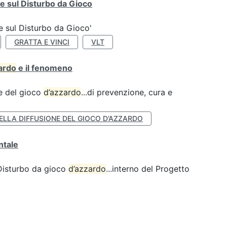
e sul Disturbo da Gioco
e sul Disturbo da Gioco'
GRATTA E VINCI
VLT
ardo
e il fenomeno
ne del gioco
d’azzardo
...di prevenzione, cura e
ELLA DIFFUSIONE DEL GIOCO D’AZZARDO
ntale
 Disturbo da gioco
d’azzardo
...interno del Progetto