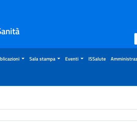
Sanità
blicazioni
Sala stampa
Eventi
ISSalute
Amministraz
chivio