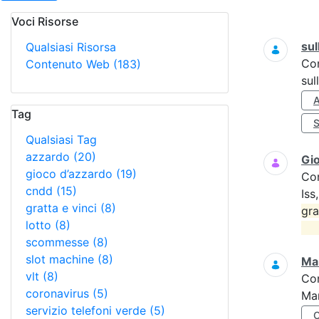
Voci Risorse
Ricerca
sul
Qualsiasi Risorsa
Co
Contenuto Web
(183)
sul
Tag
Qualsiasi Tag
azzardo
(20)
Gi
gioco d’azzardo
(19)
Co
cndd
(15)
Iss
gratta e vinci
(8)
gra
lotto
(8)
scommesse
(8)
slot machine
(8)
Mar
vlt
(8)
Co
coronavirus
(5)
Mar
servizio telefoni verde
(5)