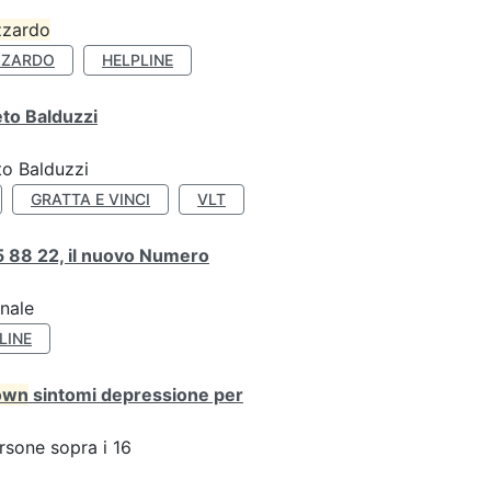
zzardo
ZZARDO
HELPLINE
eto Balduzzi
to Balduzzi
GRATTA E VINCI
VLT
 88 22, il nuovo Numero
onale
LINE
own
sintomi depressione per
rsone sopra i 16