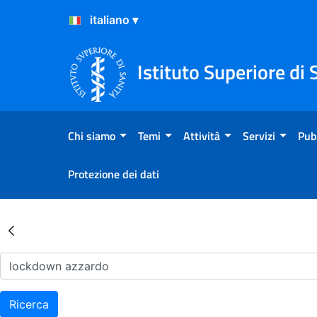
Salta al Contenuto
Salta al Footer
Istituto Superiore di 
Chi siamo
Temi
Attività
Servizi
Pub
Protezione dei dati
Risultati della Ricerca - Ar
Ricerca