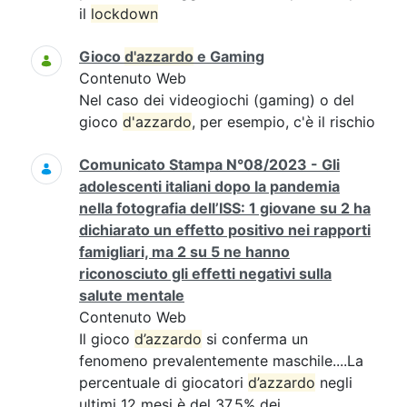
il
lockdown
Gioco
d'azzardo
e Gaming
Contenuto Web
Nel caso dei videogiochi (gaming) o del
gioco
d'azzardo
, per esempio, c'è il rischio
Comunicato Stampa N°08/2023 - Gli
adolescenti italiani dopo la pandemia
nella fotografia dell’ISS: 1 giovane su 2 ha
dichiarato un effetto positivo nei rapporti
famigliari, ma 2 su 5 ne hanno
riconosciuto gli effetti negativi sulla
salute mentale
Contenuto Web
Il gioco
d’azzardo
si conferma un
fenomeno prevalentemente maschile....La
percentuale di giocatori
d’azzardo
negli
ultimi 12 mesi è del 37,5% dei...