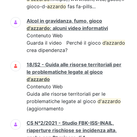
gioco-d-
azzardo
fas fa-pills...
Alcol in gravidanza, fumo, gioco
d'azzardo
: alcuni video informativi
Contenuto Web
Guarda il video Perché il gioco
d’azzardo
crea dipendenza?
18/S2 - Guida alle risorse territoriali per
le problematiche legate al gioco
d’azzardo
Contenuto Web
Guida alle risorse territoriali per le
problematiche legate al gioco
d'azzardo
(aggiornamento
CS N°2/2021 - Studio FBK-ISS-INAIL,
riaperture rischiose se incidenza alta,