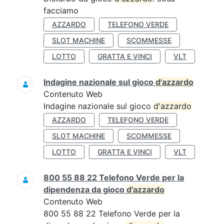
facciamo
AZZARDO
TELEFONO VERDE
SLOT MACHINE
SCOMMESSE
LOTTO
GRATTA E VINCI
VLT
Indagine nazionale sul gioco
d'azzardo
Contenuto Web
Indagine nazionale sul gioco
d'azzardo
AZZARDO
TELEFONO VERDE
SLOT MACHINE
SCOMMESSE
LOTTO
GRATTA E VINCI
VLT
800 55 88 22 Telefono Verde per la
dipendenza da gioco
d'azzardo
Contenuto Web
800 55 88 22 Telefono Verde per la