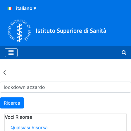
Istituto Superiore di Sanità
Risultati della Ricerca - Ar
Ricerca
Voci Risorse
Qualsiasi Risorsa