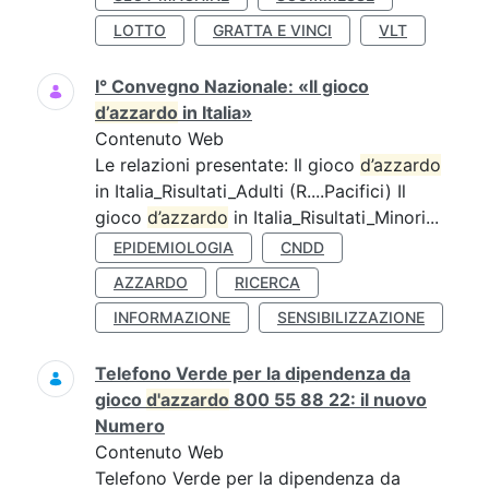
LOTTO
GRATTA E VINCI
VLT
I° Convegno Nazionale: «Il gioco
d’azzardo
in Italia»
Contenuto Web
Le relazioni presentate: Il gioco
d’azzardo
in Italia_Risultati_Adulti (R....Pacifici) Il
gioco
d’azzardo
in Italia_Risultati_Minori...
EPIDEMIOLOGIA
CNDD
AZZARDO
RICERCA
INFORMAZIONE
SENSIBILIZZAZIONE
Telefono Verde per la dipendenza da
gioco
d'azzardo
800 55 88 22: il nuovo
Numero
Contenuto Web
Telefono Verde per la dipendenza da