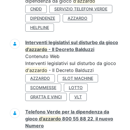
dipendenza da gioco
d'azzardo
CNDD
SERVIZIO TELEFONI VERDE
DIPENDENZE
AZZARDO
HELPLINE
Interventi legislativi sul disturbo da gioco
d'azzardo
- Il Decreto Balduzzi
Contenuto Web
Interventi legislativi sul disturbo da gioco
d'azzardo
- Il Decreto Balduzzi
AZZARDO
SLOT MACHINE
SCOMMESSE
LOTTO
GRATTA E VINCI
VLT
Telefono Verde per la dipendenza da
gioco
d'azzardo
800 55 88 22, il nuovo
Numero