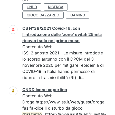
CNDD
RICERCA
GIOCO DAZZARDO
GAMING
CS N°38/2021 Covid-19, con
l’introduzione delle ‘zone’ evitati 25mila
ricoveri solo nel primo mese
Contenuto Web
ISS, 2 agosto 2021 - Le misure introdotte
lo scorso autunno con il DPCM del 3
novembre 2020 per mitigare l’epidemia di
COVID-19 in Italia hanno permesso di
ridurre la trasmissibilità (Rt) di...
CNDD Icone copertina
Contenuto Web
Droga https://www.iss.it/web/guest/droga
fas fa-dice Il disturbo da gioco
d'azzardo
...https://www.iss.it/web/guest/il-