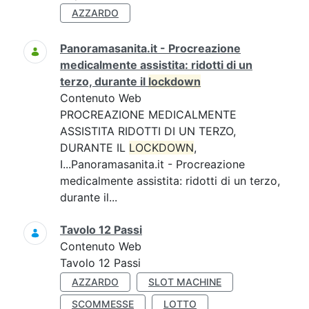
AZZARDO
Panoramasanita.it - Procreazione
medicalmente assistita: ridotti di un
terzo, durante il
lockdown
Contenuto Web
PROCREAZIONE MEDICALMENTE
ASSISTITA RIDOTTI DI UN TERZO,
DURANTE IL
LOCKDOWN
,
I...Panoramasanita.it - Procreazione
medicalmente assistita: ridotti di un terzo,
durante il...
Tavolo 12 Passi
Contenuto Web
Tavolo 12 Passi
AZZARDO
SLOT MACHINE
SCOMMESSE
LOTTO