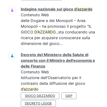
Indagine nazionale sul gioco
d’azzardo
Contenuto Web
delle Dogane e dei Monopoli – Area
Monopoli – ha promosso il progetto “IL
GIOCO
D’AZZARDO
...sta conducendo una
ricerca per acquisire conoscenze sulla
dimensione del gioco...
Decreto del Ministero della Salute di
concerto con il Ministro dell'economia e
delle Finanze
Contenuto Web
Istituzione dell’Osservatorio per il
contrasto della diffusione del gioco
d’azzardo
GIOCO DAZZARDO
GAP
DECRETO LEGGE