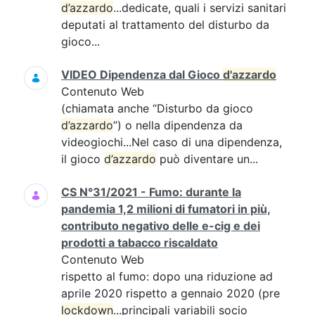
d’azzardo
...dedicate, quali i servizi sanitari
deputati al trattamento del disturbo da
gioco...
VIDEO Dipendenza dal Gioco
d'azzardo
Contenuto Web
(chiamata anche “Disturbo da gioco
d’azzardo
”) o nella dipendenza da
videogiochi...Nel caso di una dipendenza,
il gioco
d’azzardo
può diventare un...
CS N°31/2021 - Fumo: durante la
pandemia 1,2 milioni di fumatori in più,
contributo negativo delle e-cig e dei
prodotti a tabacco riscaldato
Contenuto Web
rispetto al fumo: dopo una riduzione ad
aprile 2020 rispetto a gennaio 2020 (pre
lockdown
...principali variabili socio