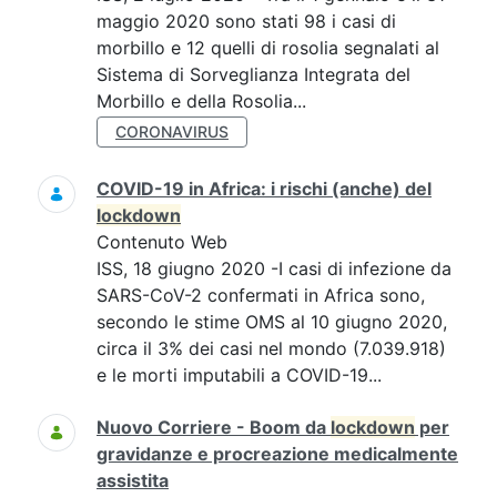
maggio 2020 sono stati 98 i casi di
morbillo e 12 quelli di rosolia segnalati al
Sistema di Sorveglianza Integrata del
Morbillo e della Rosolia...
CORONAVIRUS
COVID-19 in Africa: i rischi (anche) del
lockdown
Contenuto Web
ISS, 18 giugno 2020 -I casi di infezione da
SARS-CoV-2 confermati in Africa sono,
secondo le stime OMS al 10 giugno 2020,
circa il 3% dei casi nel mondo (7.039.918)
e le morti imputabili a COVID-19...
Nuovo Corriere - Boom da
lockdown
per
gravidanze e procreazione medicalmente
assistita