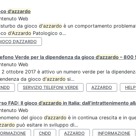
oco
d'azzardo
ntenuto Web
disturbo da gioco
d'azzardo
è un comportamento problematic
oco
d'Azzardo
Patologico o...
GIOCO D’AZZARDO
efono Verde per la dipendenza da gioco
d'azzardo
– 800 
ntenuto Web
 2 ottobre 2017 è attivo un numero verde per la dipenden
pendenza da gioco
d'azzardo
si...
CNDD
SERVIZIO TELEFONI VERDE
AZZARDO
HELP
so FAD: Il gioco
d’azzardo
in Italia: dall’intrattenimento a
ntenuto Web
fenomeno del gioco
d’azzardo
è in continua crescita e in qu
zzardo
può esitare in sviluppo di...
FORMAZIONE
CNDD
AZZARDO
INFORMAZIONE