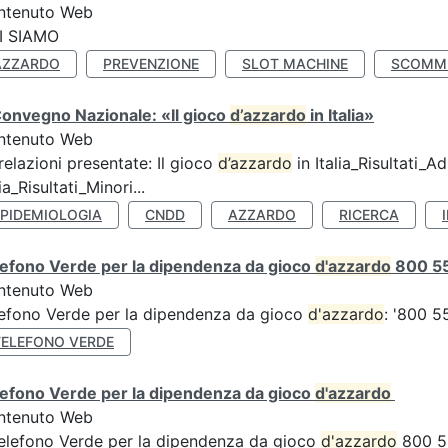
ntenuto Web
I SIAMO
AZZARDO
PREVENZIONE
SLOT MACHINE
SCOMM
Convegno Nazionale: «Il gioco
d’azzardo
in Italia»
ntenuto Web
relazioni presentate: Il gioco
d’azzardo
in Italia_Risultati_Adu
lia_Risultati_Minori...
EPIDEMIOLOGIA
CNDD
AZZARDO
RICERCA
efono Verde per la dipendenza da gioco
d'azzardo
800 55
ntenuto Web
efono Verde per la dipendenza da gioco
d'azzardo
: '800 5
TELEFONO VERDE
efono Verde per la dipendenza da gioco
d'azzardo
ntenuto Web
Telefono Verde per la dipendenza da gioco
d'azzardo
800 55