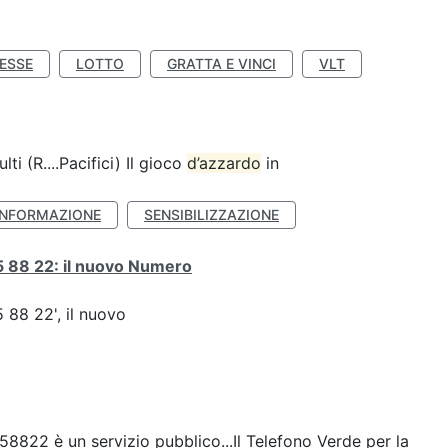
ESSE
LOTTO
GRATTA E VINCI
VLT
lti (R....Pacifici) Il gioco
d’azzardo
in
INFORMAZIONE
SENSIBILIZZAZIONE
 88 22: il nuovo Numero
5 88 22', il nuovo
8822 è un servizio pubblico...Il Telefono Verde per la