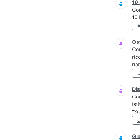
10 
Co
10 
Oss
Co
ric
ria
Di
Co
Ist
“Si
Gi