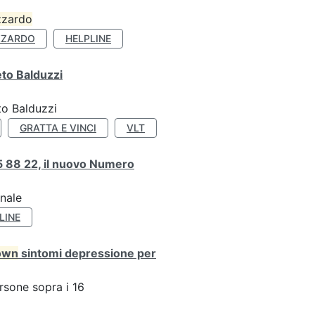
zzardo
ZZARDO
HELPLINE
eto Balduzzi
to Balduzzi
GRATTA E VINCI
VLT
 88 22, il nuovo Numero
onale
LINE
own
sintomi depressione per
rsone sopra i 16