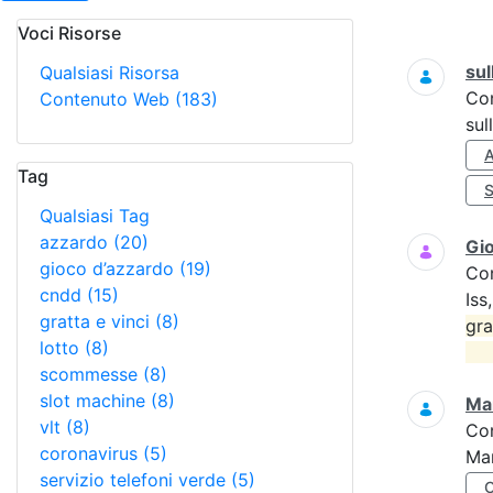
Voci Risorse
Ricerca
sul
Qualsiasi Risorsa
Co
Contenuto Web
(183)
sul
Tag
Qualsiasi Tag
azzardo
(20)
Gi
gioco d’azzardo
(19)
Co
cndd
(15)
Iss
gratta e vinci
(8)
gra
lotto
(8)
scommesse
(8)
slot machine
(8)
Mar
vlt
(8)
Co
coronavirus
(5)
Mar
servizio telefoni verde
(5)