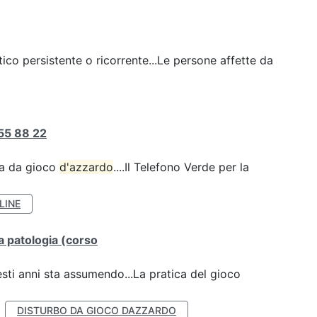
o persistente o ricorrente...Le persone affette da
55 88 22
za da gioco
d'azzardo
....Il Telefono Verde per la
LINE
lla patologia (corso
esti anni sta assumendo...La pratica del gioco
DISTURBO DA GIOCO DAZZARDO