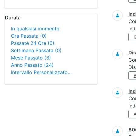
Ind
Durata
Co
In qualsiasi momento
Ind
Ora Passata
(0)
Passate 24 Ore
(0)
Settimana Passata
(0)
Di
Mese Passato
(3)
Co
Anno Passato
(24)
Di
Intervallo Personalizzato…
Ind
Co
Ind
80