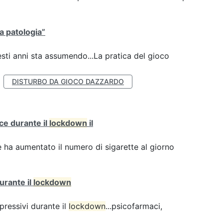
la patologia”
esti anni sta assumendo...La pratica del gioco
DISTURBO DA GIOCO DAZZARDO
ce durante il
lockdown
il
e ha aumentato il numero di sigarette al giorno
urante il
lockdown
pressivi durante il
lockdown
...psicofarmaci,