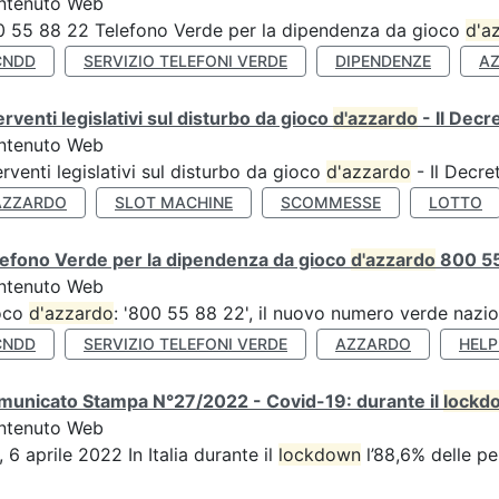
ntenuto Web
 55 88 22 Telefono Verde per la dipendenza da gioco
d'a
CNDD
SERVIZIO TELEFONI VERDE
DIPENDENZE
A
erventi legislativi sul disturbo da gioco
d'azzardo
- Il Decr
ntenuto Web
erventi legislativi sul disturbo da gioco
d'azzardo
- Il Decre
AZZARDO
SLOT MACHINE
SCOMMESSE
LOTTO
efono Verde per la dipendenza da gioco
d'azzardo
800 55
ntenuto Web
oco
d'azzardo
: '800 55 88 22', il nuovo numero verde nazi
CNDD
SERVIZIO TELEFONI VERDE
AZZARDO
HELP
municato Stampa N°27/2022 - Covid-19: durante il
lockd
ntenuto Web
, 6 aprile 2022 In Italia durante il
lockdown
l’88,6% delle pe