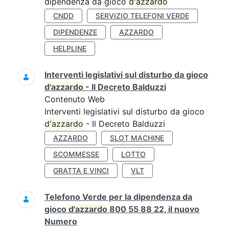
dipendenza da gioco
d'azzardo
CNDD
SERVIZIO TELEFONI VERDE
DIPENDENZE
AZZARDO
HELPLINE
Interventi legislativi sul disturbo da gioco
d'azzardo
- Il Decreto Balduzzi
Contenuto Web
Interventi legislativi sul disturbo da gioco
d'azzardo
- Il Decreto Balduzzi
AZZARDO
SLOT MACHINE
SCOMMESSE
LOTTO
GRATTA E VINCI
VLT
Telefono Verde per la dipendenza da
gioco
d'azzardo
800 55 88 22, il nuovo
Numero