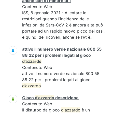
anche con Rt minore di 1
Contenuto Web
ISS, 8 gennaio 2021 - Allentare le
restrizioni quando l’incidenza delle
infezioni da Sars-CoV-2 è ancora alta può
portare ad un rapido nuovo picco dei casi,
e quindi dei ricoveri, anche se l’Rt è...
attivo il numero verde nazionale 800 55
88 22 per i problemi legati al gioco
d’azzardo
Contenuto Web
attivo il numero verde nazionale 800 55
88 22 per i problemi legati al gioco
d’azzardo
Gioco
d'azzardo
descrizione
Contenuto Web
Il disturbo da gioco
d'azzardo
è un