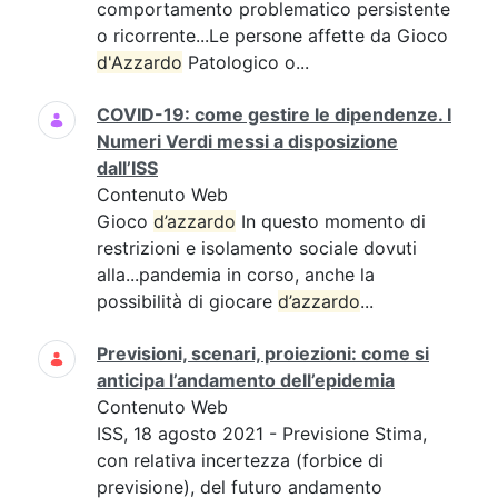
comportamento problematico persistente
o ricorrente...Le persone affette da Gioco
d'Azzardo
Patologico o...
COVID-19: come gestire le dipendenze. I
Numeri Verdi messi a disposizione
dall’ISS
Contenuto Web
Gioco
d’azzardo
In questo momento di
restrizioni e isolamento sociale dovuti
alla...pandemia in corso, anche la
possibilità di giocare
d’azzardo
...
Previsioni, scenari, proiezioni: come si
anticipa l’andamento dell’epidemia
Contenuto Web
ISS, 18 agosto 2021 - Previsione Stima,
con relativa incertezza (forbice di
previsione), del futuro andamento