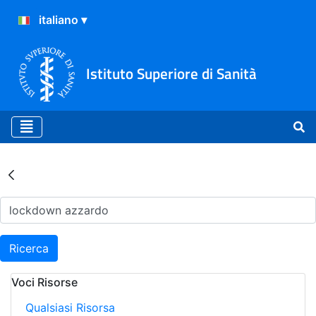
Istituto Superiore di Sanità
Risultati della Ricerca - Ar
Ricerca
Voci Risorse
Qualsiasi Risorsa