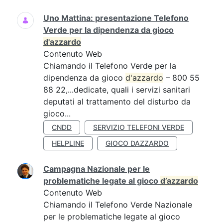
Uno Mattina: presentazione Telefono
Verde per la dipendenza da gioco
d'azzardo
Contenuto Web
Chiamando il Telefono Verde per la
dipendenza da gioco
d'azzardo
– 800 55
88 22,...dedicate, quali i servizi sanitari
deputati al trattamento del disturbo da
gioco...
CNDD
SERVIZIO TELEFONI VERDE
HELPLINE
GIOCO DAZZARDO
Campagna Nazionale per le
problematiche legate al gioco
d’azzardo
Contenuto Web
Chiamando il Telefono Verde Nazionale
per le problematiche legate al gioco