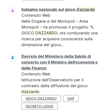
Indagine nazionale sul gioco
d’azzardo
Contenuto Web
delle Dogane e dei Monopoli – Area
Monopoli – ha promosso il progetto “IL
GIOCO
D’AZZARDO
...sta conducendo una
ricerca per acquisire conoscenze sulla
dimensione del gioco...
Decreto del Ministero della Salute di
concerto con il Ministro dell'economia e
delle Finanze
Contenuto Web
Istituzione dell’Osservatorio per il
contrasto della diffusione del gioco
d’azzardo
GIOCO DAZZARDO
GAP
DECRETO LEGGE