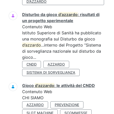
D’AZZARDO
Disturbo da gioco
d’azzardo
: risultati di
un progetto sperimentale
Contenuto Web
Istituto Superiore di Sanità ha pubblicato
una monografia sul Disturbo da gioco
d’azzardo
...interno del Progetto “Sistema
di sorveglianza nazionale sul disturbo da
gioco...
CNDD
AZZARDO
SISTEMA DI SORVEGLIANZA
Gioco
d'azzardo
: le attività del CNDD
Contenuto Web
CHI SIAMO
AZZARDO
PREVENZIONE
SLOT MACHINE
SCOMMESSE