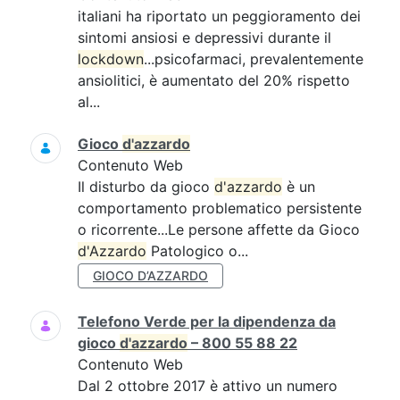
italiani ha riportato un peggioramento dei
sintomi ansiosi e depressivi durante il
lockdown
...psicofarmaci, prevalentemente
ansiolitici, è aumentato del 20% rispetto
al...
Gioco
d'azzardo
Contenuto Web
Il disturbo da gioco
d'azzardo
è un
comportamento problematico persistente
o ricorrente...Le persone affette da Gioco
d'Azzardo
Patologico o...
GIOCO D’AZZARDO
Telefono Verde per la dipendenza da
gioco
d'azzardo
– 800 55 88 22
Contenuto Web
Dal 2 ottobre 2017 è attivo un numero