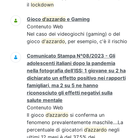
il
lockdown
Gioco
d'azzardo
e Gaming
Contenuto Web
Nel caso dei videogiochi (gaming) o del
gioco
d'azzardo
, per esempio, c'è il rischio
Comunicato Stampa N°08/2023 - Gli
adolescenti italiani dopo la pandemia
nella fotografia dell’ISS: 1 giovane su 2 ha
dichiarato un effetto positivo nei rapporti
famigliari, ma 2 su 5 ne hanno
riconosciuto gli effetti negativi sulla
salute mentale
Contenuto Web
Il gioco
d’azzardo
si conferma un
fenomeno prevalentemente maschile....La
percentuale di giocatori
d’azzardo
negli
ultimi 12 mesi è del 37,5% dei...