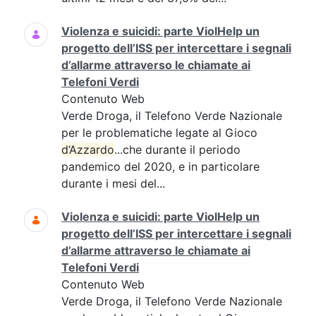
Violenza e suicidi: parte ViolHelp un
progetto dell’ISS per intercettare i segnali
d’allarme attraverso le chiamate ai
Telefoni Verdi
Contenuto Web
Verde Droga, il Telefono Verde Nazionale
per le problematiche legate al Gioco
d’Azzardo
...che durante il periodo
pandemico del 2020, e in particolare
durante i mesi del...
Violenza e suicidi: parte ViolHelp un
progetto dell’ISS per intercettare i segnali
d’allarme attraverso le chiamate ai
Telefoni Verdi
Contenuto Web
Verde Droga, il Telefono Verde Nazionale