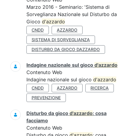
Marzo 2016 - Seminario: 'Sistema di
Sorveglianza Nazionale sul Disturbo da
Gioco
d'azzardo
CNDD
AZZARDO
SISTEMA DI SORVEGLIANZA
DISTURBO DA GIOCO DAZZARDO
Indagine nazionale sul gioco
d'azzardo
Contenuto Web
Indagine nazionale sul gioco
d'azzardo
CNDD
AZZARDO
RICERCA
PREVENZIONE
Disturbo da gioco
d'azzardo
: cosa
facciamo
Contenuto Web
Disturbo da gioco
d'azzardo
: cosa