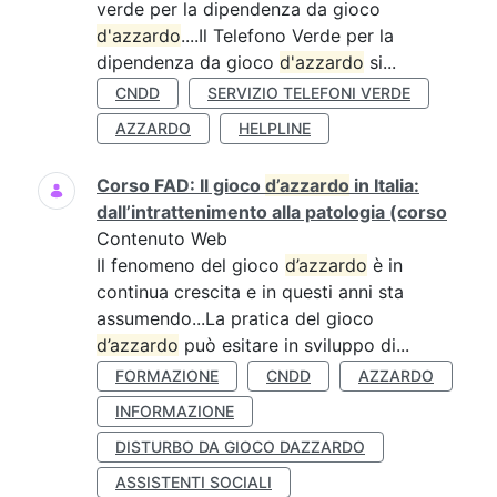
verde per la dipendenza da gioco
d'azzardo
....Il Telefono Verde per la
dipendenza da gioco
d'azzardo
si...
CNDD
SERVIZIO TELEFONI VERDE
AZZARDO
HELPLINE
Corso FAD: Il gioco
d’azzardo
in Italia:
dall’intrattenimento alla patologia (corso
Contenuto Web
Il fenomeno del gioco
d’azzardo
è in
continua crescita e in questi anni sta
assumendo...La pratica del gioco
d’azzardo
può esitare in sviluppo di...
FORMAZIONE
CNDD
AZZARDO
INFORMAZIONE
DISTURBO DA GIOCO DAZZARDO
ASSISTENTI SOCIALI