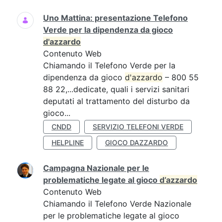
Uno Mattina: presentazione Telefono
Verde per la dipendenza da gioco
d'azzardo
Contenuto Web
Chiamando il Telefono Verde per la
dipendenza da gioco
d'azzardo
– 800 55
88 22,...dedicate, quali i servizi sanitari
deputati al trattamento del disturbo da
gioco...
CNDD
SERVIZIO TELEFONI VERDE
HELPLINE
GIOCO DAZZARDO
Campagna Nazionale per le
problematiche legate al gioco
d’azzardo
Contenuto Web
Chiamando il Telefono Verde Nazionale
per le problematiche legate al gioco