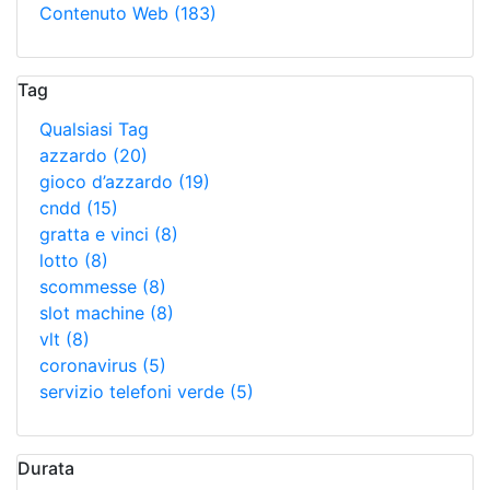
Contenuto Web
(183)
Tag
Qualsiasi Tag
azzardo
(20)
gioco d’azzardo
(19)
cndd
(15)
gratta e vinci
(8)
lotto
(8)
scommesse
(8)
slot machine
(8)
vlt
(8)
coronavirus
(5)
servizio telefoni verde
(5)
Durata