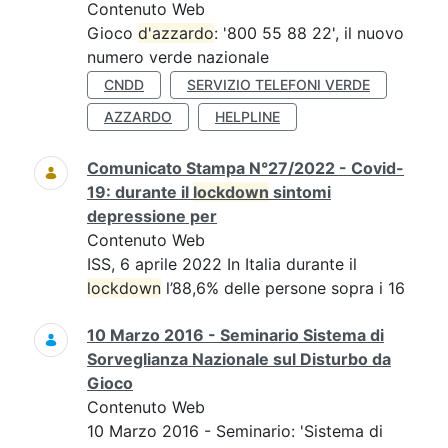
Contenuto Web
Gioco
d'azzardo
: '800 55 88 22', il nuovo
numero verde nazionale
CNDD
SERVIZIO TELEFONI VERDE
AZZARDO
HELPLINE
Comunicato Stampa N°27/2022 - Covid-
19: durante il
lockdown
sintomi
depressione per
Contenuto Web
ISS, 6 aprile 2022 In Italia durante il
lockdown
l’88,6% delle persone sopra i 16
10 Marzo 2016 - Seminario Sistema di
Sorveglianza Nazionale sul Disturbo da
Gioco
Contenuto Web
10 Marzo 2016 - Seminario: 'Sistema di