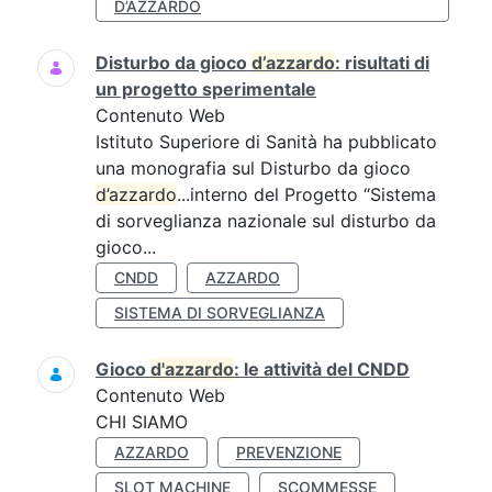
D’AZZARDO
Disturbo da gioco
d’azzardo
: risultati di
un progetto sperimentale
Contenuto Web
Istituto Superiore di Sanità ha pubblicato
una monografia sul Disturbo da gioco
d’azzardo
...interno del Progetto “Sistema
di sorveglianza nazionale sul disturbo da
gioco...
CNDD
AZZARDO
SISTEMA DI SORVEGLIANZA
Gioco
d'azzardo
: le attività del CNDD
Contenuto Web
CHI SIAMO
AZZARDO
PREVENZIONE
SLOT MACHINE
SCOMMESSE