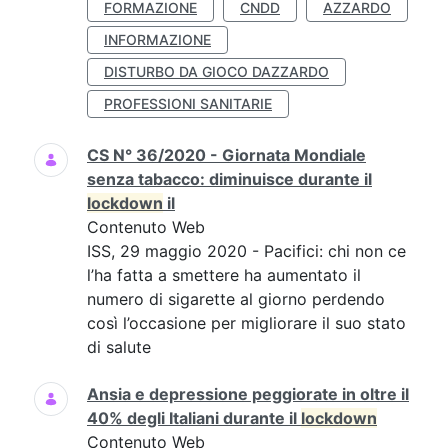
FORMAZIONE
CNDD
AZZARDO
INFORMAZIONE
DISTURBO DA GIOCO DAZZARDO
PROFESSIONI SANITARIE
CS N° 36/2020 - Giornata Mondiale
senza tabacco: diminuisce durante il
lockdown
il
Contenuto Web
ISS, 29 maggio 2020 - Pacifici: chi non ce
l’ha fatta a smettere ha aumentato il
numero di sigarette al giorno perdendo
così l’occasione per migliorare il suo stato
di salute
Ansia e depressione peggiorate in oltre il
40% degli Italiani durante il
lockdown
Contenuto Web