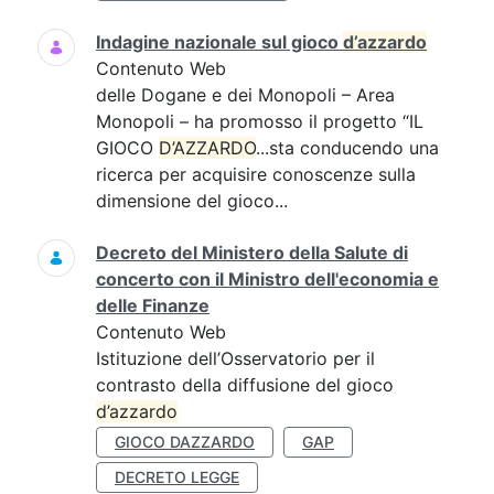
Indagine nazionale sul gioco
d’azzardo
Contenuto Web
delle Dogane e dei Monopoli – Area
Monopoli – ha promosso il progetto “IL
GIOCO
D’AZZARDO
...sta conducendo una
ricerca per acquisire conoscenze sulla
dimensione del gioco...
Decreto del Ministero della Salute di
concerto con il Ministro dell'economia e
delle Finanze
Contenuto Web
Istituzione dell’Osservatorio per il
contrasto della diffusione del gioco
d’azzardo
GIOCO DAZZARDO
GAP
DECRETO LEGGE