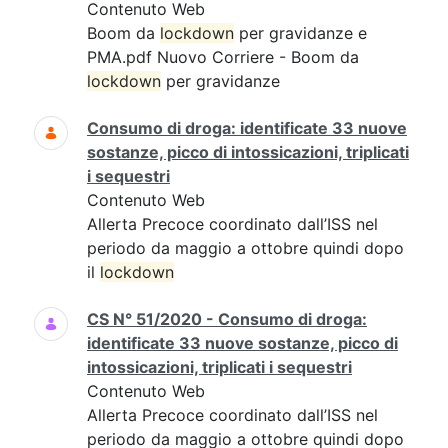
Contenuto Web
Boom da
lockdown
per gravidanze e
PMA.pdf Nuovo Corriere - Boom da
lockdown
per gravidanze
Consumo di droga: identificate 33 nuove
sostanze, picco di intossicazioni, triplicati
i sequestri
Contenuto Web
Allerta Precoce coordinato dall’ISS nel
periodo da maggio a ottobre quindi dopo
il
lockdown
CS N° 51/2020 - Consumo di droga:
identificate 33 nuove sostanze, picco di
intossicazioni, triplicati i sequestri
Contenuto Web
Allerta Precoce coordinato dall’ISS nel
periodo da maggio a ottobre quindi dopo