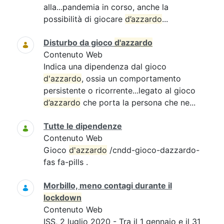
alla...pandemia in corso, anche la
possibilità di giocare
d’azzardo
...
Disturbo da gioco
d'azzardo
Contenuto Web
Indica una dipendenza dal gioco
d'azzardo
, ossia un comportamento
persistente o ricorrente...legato al gioco
d’azzardo
che porta la persona che ne...
Tutte le dipendenze
Contenuto Web
Gioco
d'azzardo
/cndd-gioco-dazzardo-
fas fa-pills .
Morbillo, meno contagi durante il
lockdown
Contenuto Web
ISS, 2 luglio 2020 - Tra il 1 gennaio e il 31