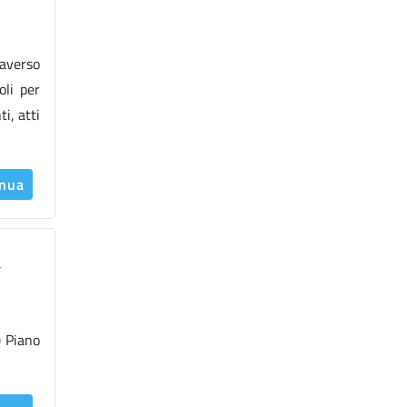
raverso
oli per
i, atti
inua
a
) Piano