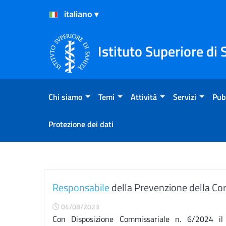
Salta al Contenuto
Salta al Footer
Istituto Superiore di 
Chi siamo
Temi
Attività
Servizi
Pub
Protezione dei dati
Prevenzione della corruzio
Responsabile
della Prevenzione della Cor
04/08/2023
Con Disposizione Commissariale n. 6/2024 il D