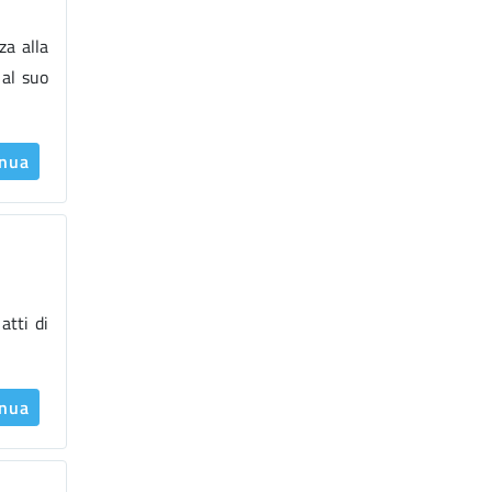
za alla
 al suo
inua
atti di
inua