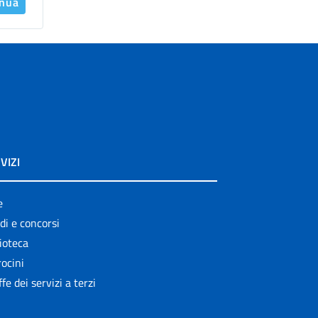
inua
VIZI
e
di e concorsi
ioteca
ocini
ffe dei servizi a terzi