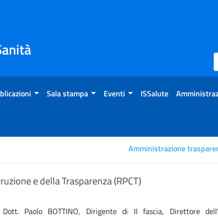
Sanità
blicazioni
Sala stampa
Eventi
ISSalute
Amministraz
Amministrazione traspare
ne
ruzione e della Trasparenza (RPCT)
ott. Paolo BOTTINO, Dirigente di II fascia, Direttore dell'U