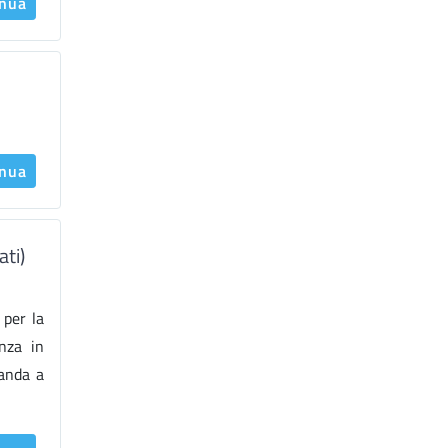
inua
inua
ati)
 per la
enza in
manda a