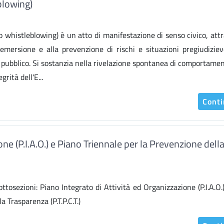
blowing)
 (o whistleblowing) è un atto di manifestazione di senso civico, att
'emersione e alla prevenzione di rischi e situazioni pregiudiziev
se pubblico. Si sostanzia nella rivelazione spontanea di comportament
rità dell'E...
Cont
one (P.I.A.O.) e Piano Triennale per la Prevenzione dell
ottosezioni: Piano Integrato di Attività ed Organizzazione (P.I.A.O.
 Trasparenza (P.T.P.C.T.)