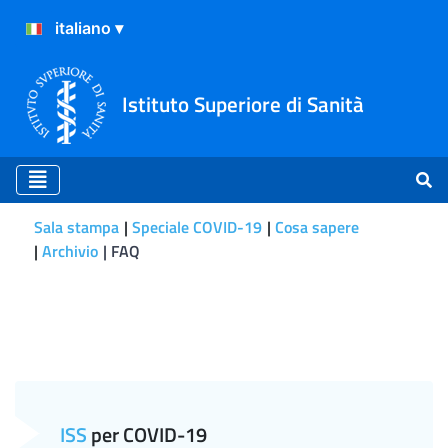
Istituto Superiore di Sanità
Sala stampa
Speciale COVID-19
Cosa sapere
Archivio
FAQ
I vaccini contro la polmon
ISS
per COVID-19