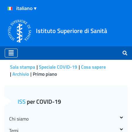
Istituto Superiore di Sanità
Sala stampa
Speciale COVID-19
Cosa sapere
Archivio
Primo piano
Primo piano
ISS
per COVID-19
Chi siamo
Temi