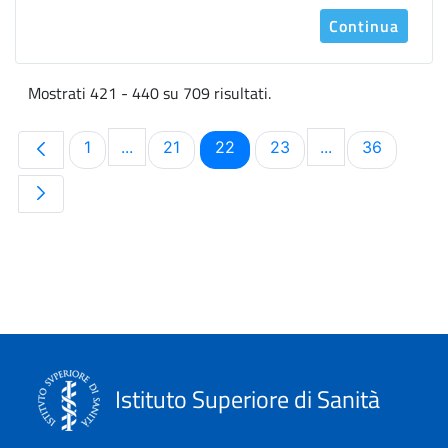
Continua
Mostrati 421 - 440 su 709 risultati.
Pagina
Pagina
Pagina
Pagina
Pagina
1
...
21
22
23
...
36
Pagine intermedie Use TAB to navigate.
Pagine intermed
Istituto Superiore di Sanità