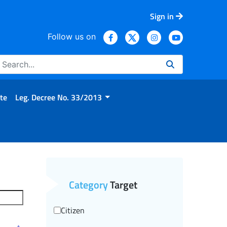
Sign in
Follow us on
te
Leg. Decree No. 33/2013
Category
Target
Citizen