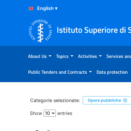
Skip to Content
Skip to Footer
Istituto Superiore di 
About Us
Topics
Activities
Services and
Public Tenders and Contracts
Data protection
Ricerca
Categorie selezionate:
Opere pubbliche
Show
entries