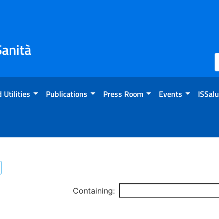
Sanità
 Utilities
Publications
Press Room
Events
ISSalu
Containing: