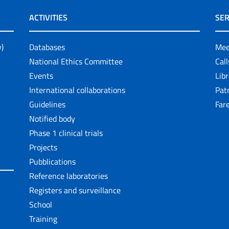
ACTIVITIES
SER
y)
Databases
Mee
National Ethics Committee
Cal
Events
Lib
International collaborations
Pat
Guidelines
Fare
Notified body
Phase 1 clinical trials
Projects
Pubblications
Reference laboratories
Registers and surveillance
School
Training