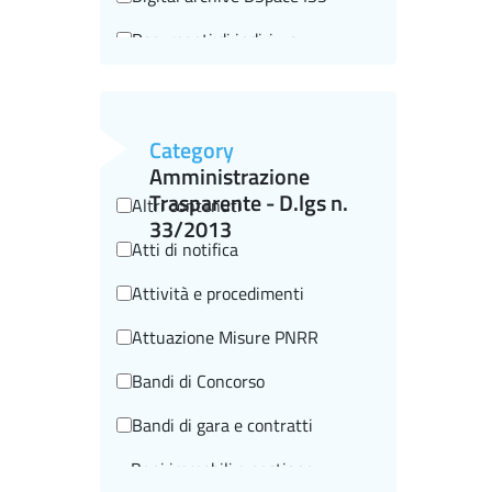
Documenti di indirizzo
Editorial information
Events
Category
Historical-scientific heritage
Amministrazione
Trasparente - D.lgs n.
Altri contenuti
I beni storico-scientifici
33/2013
Atti di notifica
Historical videos
Attività e procedimenti
In brief
Attuazione Misure PNRR
Highlighted
Bandi di Concorso
Informazioni editoriali
Bandi di gara e contratti
ISTISAN Congressi
Beni immobili e gestione
La scuola e noi